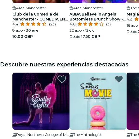
Area Manchester
Area Manchester
The 
Club de la Comedia de
ABBA Believe In Angels
Magia
Manchester - COMEDIA EN
Bottomless Brunch Show -
4.8
DIRECTO TODOS LOS
4.4
(23)
Manchester
4.0
(3)
16 ago 
SÁBADOS
8 ago - 30 ene
22 ago - 12 dic
Desde
10,00 GBP
Desde
17,50 GBP
Descubre nuestras experiencias destacadas
Royal Northern College of Music
The Anthologist
The S