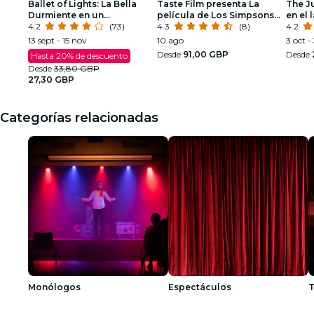
Ballet of Lights: La Bella
Taste Film presenta La
The J
Durmiente en un
película de Los Simpsons
en el 
espectáculo deslumbrante
4.2
(73)
(2007) en Manchester!
4.3
(8)
4.2
13 sept - 15 nov
10 ago
3 oct -
Desde
91,00 GBP
Desde
Hasta 20% de descuento
Desde
33,80 GBP
27,30 GBP
Categorías relacionadas
Monólogos
Espectáculos
T