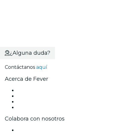
¿Alguna duda?
Contáctanos
aquí
Acerca de Fever
Prensa
Únete al equipo
Tarjetas Regalo
Centro de asistencia
Colabora con nosotros
Gestiona tu evento