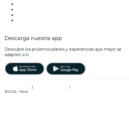
Hoy
Mañana
Esta semana
Este fin de semana
Descarga nuestra app
Descubre los próximos planes y experiencias que mejor se
adapten a ti.
Términos de uso
|
Política de privacidad
|
Administrador de cookies
©2026 - Fever