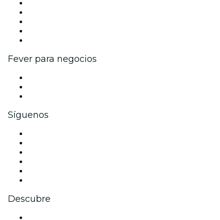
Publica tu evento
Eventos y beneficios para empresas
Programa de Afiliados
Programa de embajadores e influencers
Colaboraciones de marca
Fever para negocios
Eventos privados y entradas de grupo
Beneficios corporativos
Tarjetas y cupones de regalo corporativos
Síguenos
Facebook
X (Twitter)
Instagram
TikTok
LinkedIn
Youtube
Descubre
Locales y espacios de eventos en Mánchester