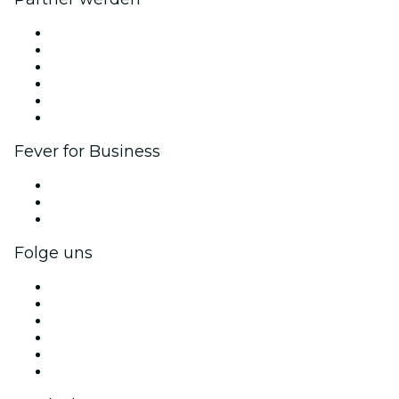
Fever Zone
Veröffentliche dein Event
Firmenevents & -vorteile
Affiliate-Programm
Botschafter & Influencer-Programm
Markenpartnerschaften
Fever for Business
Privatveranstaltungen & Gruppentickets
Firmenvorteile
Firmengeschenkkarten und -gutscheine
Folge uns
Facebook
X (Twitter)
Instagram
TikTok
LinkedIn
YouTube