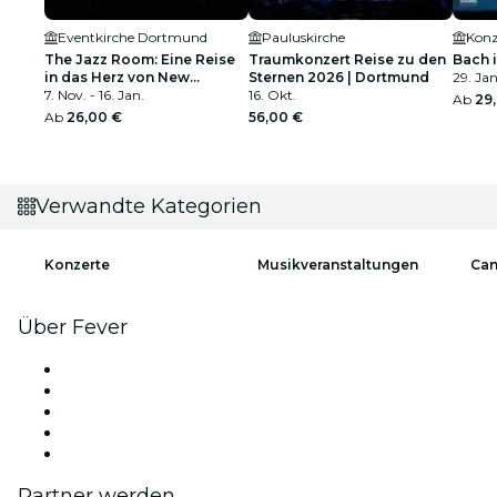
Eventkirche Dortmund
Pauluskirche
Konz
The Jazz Room: Eine Reise
Traumkonzert Reise zu den
Bach 
in das Herz von New
Sternen 2026 | Dortmund
29. Jan
Orleans
7. Nov. - 16. Jan.
16. Okt.
Ab
29
Ab
26,00 €
56,00 €
Verwandte Kategorien
Konzerte
Musikveranstaltungen
Can
Über Fever
Presse
Wir stellen ein!
Impressum
Geschenkgutscheine
Hilfe-Center
Partner werden