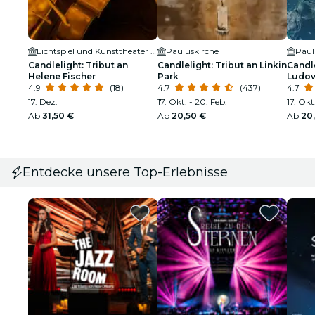
Lichtspiel und Kunsttheater Schauburg
Pauluskirche
Paul
Candlelight: Tribut an
Candlelight: Tribut an Linkin
Candl
Helene Fischer
Park
Ludov
4.9
(18)
4.7
(437)
4.7
17. Dez.
17. Okt. - 20. Feb.
17. Okt
Ab
31,50 €
Ab
20,50 €
Ab
20
Entdecke unsere Top-Erlebnisse