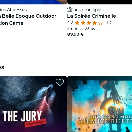
des Abbesses
Lieux multiples
La Belle Epoque Outdoor
La Soirée Criminelle
4.2
(10)
tion Game
24 oct. - 23 avr.
89,90 €
es