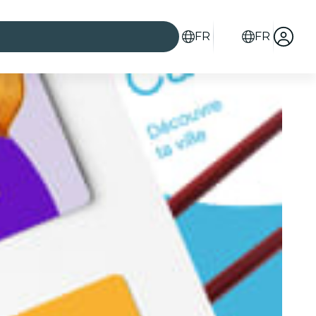
FR
FR