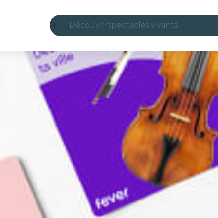
Découvrir
spectacles vivants
Madrid
Candlelight
Londres
expériences et villes
São Paulo
expositions
Séoul
visites urbaines
concerts