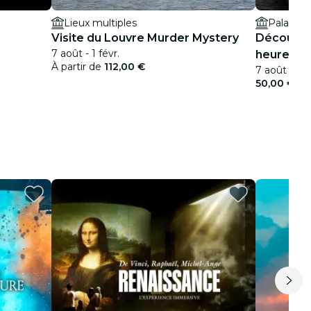
Lieux multiples
Palais Ga
Visite du Louvre Murder Mystery
Découvre 
7 août - 1 févr.
heures
À partir de
112,00 €
7 août - 2 f
50,00 €