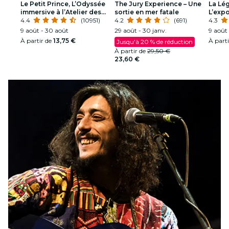
Le Petit Prince, L’Odyssée
The Jury Experience – Une
La Lég
immersive à l’Atelier des
sortie en mer fatale
L’expo
Lumières
4.4
(10951)
4.2
(691)
4.3
9 août - 30 août
29 août - 30 janv.
9 août 
À partir de
13,75 €
À part
Jusqu'à 20 % de réduction
À partir de
29,50 €
23,60 €