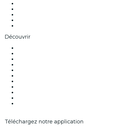
X (Twitter)
Instagram
TikTok
LinkedIn
Youtube
Découvrir
Lieux d'événements à Paris
France
Aujourd'hui
Demain
Cette semaine
Ce week-end
Halloween
Saint Valentin
Noël
Fête des mères
Nouvel An
Téléchargez notre application