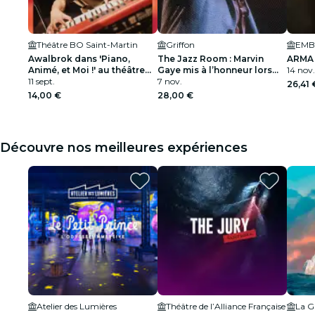
Théâtre BO Saint-Martin
Griffon
EMB 
Awalbrok dans 'Piano,
The Jazz Room : Marvin
ARMA
Animé, et Moi !' au théâtre
Gaye mis à l’honneur lors
14 nov.
BO Saint-Martin
11 sept.
d’une soirée soul
7 nov.
26,41 
14,00 €
28,00 €
Découvre nos meilleures expériences
Atelier des Lumières
Théâtre de l’Alliance Française
La Gr