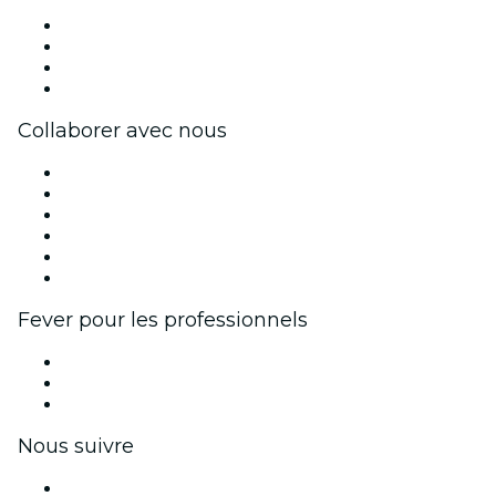
Presse
Travailler chez Fever
Cartes-cadeaux
Centre d'aide
Collaborer avec nous
Fever Zone
Publiez votre événement
Événements d'entreprise et avantages
Programme d'affiliation
Programme d'ambassadeurs et d'influenceurs
Partenariats avec des marques
Fever pour les professionnels
Événements privés et billets de groupe
Avantages pour les entreprises
Coupons et cartes cadeaux pour les entreprises
Nous suivre
Facebook