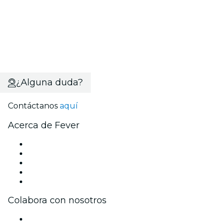
¿Alguna duda?
Contáctanos
aquí
Acerca de Fever
Prensa
Únete al equipo
Becas de Excelencia
Tarjetas Regalo
Centro de asistencia
Colabora con nosotros
Gestiona tu evento