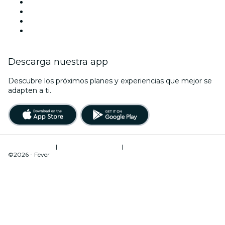
Locales y espacios de eventos en Jávea
España
La La Love You
Viva Suecia
Descarga nuestra app
Descubre los próximos planes y experiencias que mejor se
adapten a ti.
Términos de uso
|
Política de privacidad
|
Administrador de cookies
©2026 - Fever