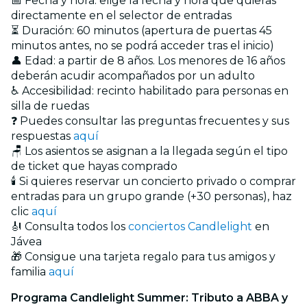
📅 Fecha y hora: elige la fecha y hora que quieras
directamente en el selector de entradas
⏳ Duración: 60 minutos (apertura de puertas 45
minutos antes, no se podrá acceder tras el inicio)
👤 Edad: a partir de 8 años. Los menores de 16 años
deberán acudir acompañados por un adulto
♿ Accesibilidad: recinto habilitado para personas en
silla de ruedas
❓ Puedes consultar las preguntas frecuentes y sus
respuestas
aquí
🪑 Los asientos se asignan a la llegada según el tipo
de ticket que hayas comprado
🕯️ Si quieres reservar un concierto privado o comprar
entradas para un grupo grande (+30 personas), haz
clic
aquí
🎻 Consulta todos los
conciertos Candlelight
en
Jávea
🎁 Consigue una tarjeta regalo para tus amigos y
familia
aquí
Programa Candlelight Summer: Tributo a ABBA y