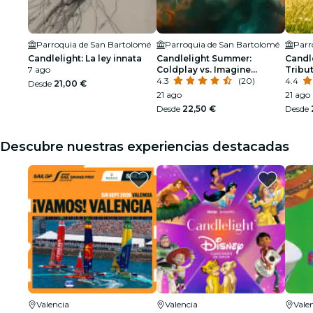
Parroquia de San Bartolomé
Parroquia de San Bartolomé
Parr
Candlelight: La ley innata
Candlelight Summer:
Candl
7 ago
Coldplay vs. Imagine
Tribu
Dragons
4.3
(20)
4.4
Desde
21,00 €
21 ago
21 ago
Desde
22,50 €
Desde
Descubre nuestras experiencias destacadas
Valencia
Valencia
Vale