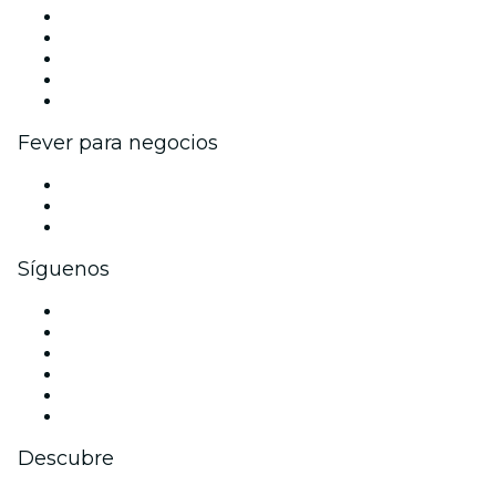
Publica tu evento
Eventos y beneficios para empresas
Programa de Afiliados
Programa de embajadores e influencers
Colaboraciones de marca
Fever para negocios
Eventos privados y entradas de grupo
Beneficios corporativos
Tarjetas y cupones de regalo corporativos
Síguenos
Facebook
X (Twitter)
Instagram
TikTok
LinkedIn
Youtube
Descubre