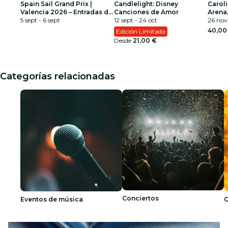
Spain Sail Grand Prix |
Candlelight: Disney
Carol
Valencia 2026 – Entradas de
Canciones de Amor
Arena
día
5 sept - 6 sept
12 sept - 24 oct
26 nov
40,00
Edición Limitada
Desde
21,00 €
Categorías relacionadas
Conciertos
Eventos de música
C