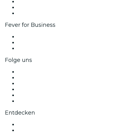
Affiliate-Programm
Botschafter & Influencer-Programm
Markenpartnerschaften
Fever for Business
Privatveranstaltungen & Gruppentickets
Firmenvorteile
Firmengeschenkkarten und -gutscheine
Folge uns
Facebook
X (Twitter)
Instagram
TikTok
LinkedIn
YouTube
Entdecken
Veranstaltungsorte in Luzern
Schweiz