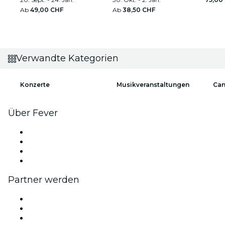
Ab
49,00 CHF
Ab
38,50 CHF
Verwandte Kategorien
Konzerte
Musikveranstaltungen
Can
Über Fever
Presse
Wir stellen ein!
Geschenkgutscheine
Hilfe-Center
Partner werden
Fever Zone
Veröffentliche dein Event
Firmenevents & -vorteile