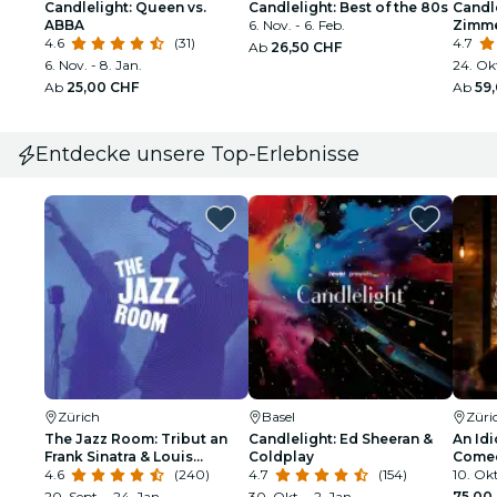
Candlelight: Queen vs.
Candlelight: Best of the 80s
Candle
ABBA
6. Nov. - 6. Feb.
Zimm
4.6
(31)
4.7
Ab
26,50 CHF
6. Nov. - 8. Jan.
24. Okt
Ab
25,00 CHF
Ab
59
Entdecke unsere Top-Erlebnisse
Zürich
Basel
Züri
The Jazz Room: Tribut an
Candlelight: Ed Sheeran &
An Idi
Frank Sinatra & Louis
Coldplay
Comed
Armstrong
4.6
(240)
4.7
(154)
10. Okt
20. Sept. - 24. Jan.
30. Okt. - 2. Jan.
75,00