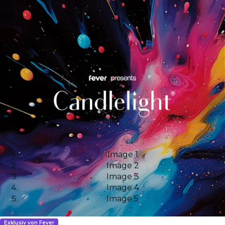
Image 1
Image 2
Image 3
Image 4
Image 5
Exklusiv von Fever