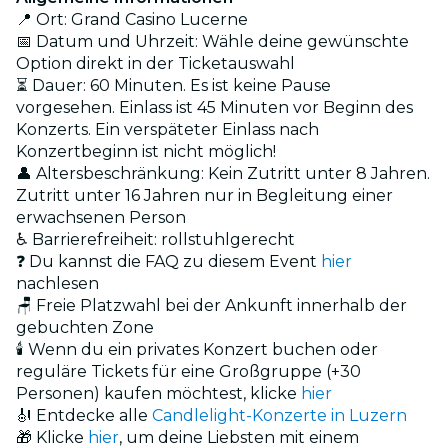
📍 Ort: Grand Casino Lucerne
📅 Datum und Uhrzeit: Wähle deine gewünschte
Option direkt in der Ticketauswahl
⏳ Dauer: 60 Minuten. Es ist keine Pause
vorgesehen. Einlass ist 45 Minuten vor Beginn des
Konzerts. Ein verspäteter Einlass nach
Konzertbeginn ist nicht möglich!
👤 Altersbeschränkung: Kein Zutritt unter 8 Jahren.
Zutritt unter 16 Jahren nur in Begleitung einer
erwachsenen Person
♿ Barrierefreiheit: rollstuhlgerecht
❓ Du kannst die FAQ zu diesem Event
hier
nachlesen
🪑 Freie Platzwahl bei der Ankunft innerhalb der
gebuchten Zone
🕯️ Wenn du ein privates Konzert buchen oder
reguläre Tickets für eine Großgruppe (+30
Personen) kaufen möchtest, klicke
hier
🎻 Entdecke alle
Candlelight-Konzerte in Luzern
🎁 Klicke
hier
, um deine Liebsten mit einem