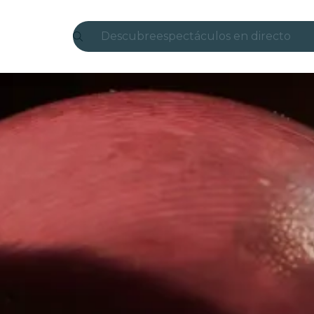
Descubre
espectáculos en directo
Madrid
candlelight
Londres
experiencias y ciudades
São Paulo
exposiciones
Seúl
recorridos por la ciudad
conciertos