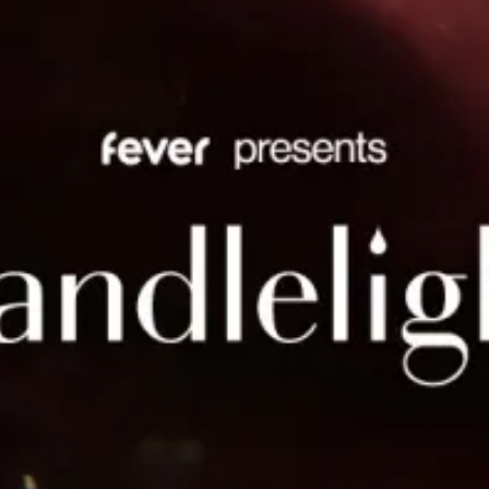
restaurantes
cine