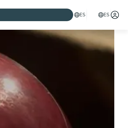
ES
ES