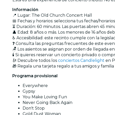
Información
📍 Lugar: The Old Church Concert Hall
📅 Fechas y horarios: selecciona tus fechas/horari
⏳ Duración: 60 minutos. Las puertas abren 45 minu
👤 Edad: 8 años o más. Los menores de 16 años d
♿ Accesibilidad: este recinto cumple con la legisl
❓ Consulta las preguntas frecuentes de este eve
🪑 Los asientos se asignan por orden de llegada e
🕯️ Si quieres reservar un concierto privado o com
🎻 Descubre todos los
conciertos Candlelight
en P
🎁 Regala una tarjeta regalo a tus amigos y familia
Programa provisional
Everywhere
Gypsy
You Make Loving Fun
Never Going Back Again
Don't Stop
Gold Dust Woman