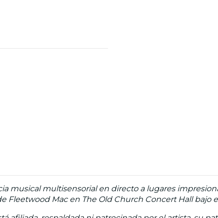
ia musical multisensorial en directo a lugares impresio
e Fleetwood Mac en The Old Church Concert Hall bajo el s
á afiliada, respaldada ni patrocinada por el artista, su pa