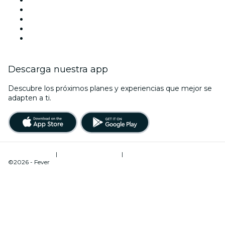
Team Building Madrid
La La Love You
Viva Suecia
Navidad
Año Nuevo
Descarga nuestra app
Descubre los próximos planes y experiencias que mejor se
adapten a ti.
Términos de uso
|
Política de privacidad
|
Administrador de cookies
©2026 - Fever