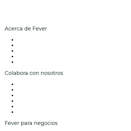
Acerca de Fever
Prensa
Únete al equipo
Becas de Excelencia
Tarjetas Regalo
Centro de asistencia
Colabora con nosotros
Gestiona tu evento
Publica tu evento
Eventos y beneficios para empresas
Programa de Afiliados
Programa de embajadores e influencers
Colaboraciones de marca
Fever para negocios