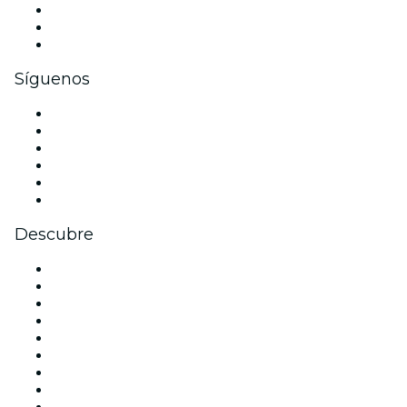
Eventos privados y entradas de grupo
Beneficios corporativos
Tarjetas y cupones de regalo corporativos
Síguenos
Facebook
X (Twitter)
Instagram
TikTok
LinkedIn
Youtube
Descubre
Locales y espacios de eventos en Madrid
España
Hoy
Mañana
Esta semana
Este fin de semana
Halloween
San Valentín