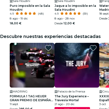
Sala Houdini
Sala Houdini
Parq
Puro imposible en la Sala
Jaque a lo imposible en la
Water 
Houdini
Sala Houdini
Madri
4.9
(48)
4.9
(59)
18 sept
8 ago - 19 dic
8 ago - 28 nov
Desde
18,00 €
Desde
12,00 €
Descubre nuestras experiencias destacadas
MADRING
Palacio de la Prensa
FORMULA 1 TAG HEUER
The Jury Experience –
XXXIX
GRAN PREMIO DE ESPAÑA
Travesía Mortal
Españ
2026
11 sept
21 ago - 20 dic
Cami
3 oct
Desde
295,00 €
Desde