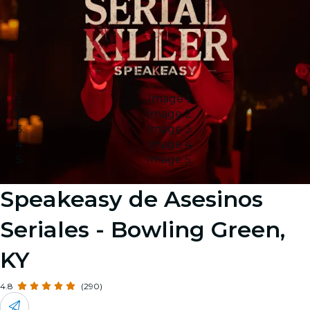
Image 1
Image 2
Image 3
Image 4
Image 5
Speakeasy de Asesinos
Seriales - Bowling Green,
KY
4.8
(290)