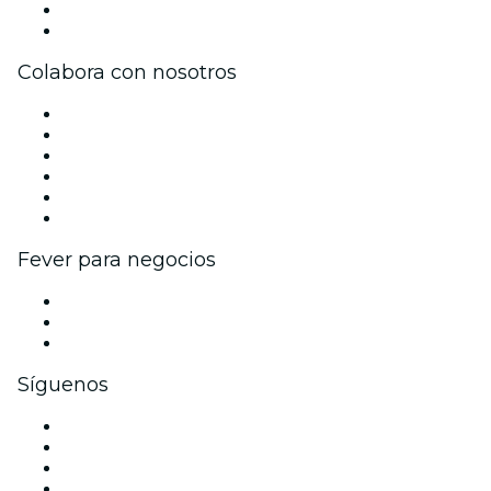
Tarjetas Regalo
Centro de asistencia
Colabora con nosotros
Gestiona tu evento
Publica tu evento
Eventos y beneficios para empresas
Programa de Afiliados
Programa de embajadores e influencers
Colaboraciones de marca
Fever para negocios
Eventos privados y entradas de grupo
Beneficios corporativos
Tarjetas y cupones de regalo corporativos
Síguenos
Facebook
X (Twitter)
Instagram
TikTok