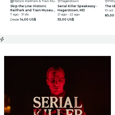
Historic RailPark & Train Museum
Hagerstown
Pitt
Skip the Line: Historic
Serial Killer Speakeasy -
The Id
RailPark and Train Museum
Hagerstown, MD
10 oct -
Ticket with Guided Tour
7 ago - 31 dic
21 ago - 22 ago
85,00
Desde
14,00 US$
55,00 US$