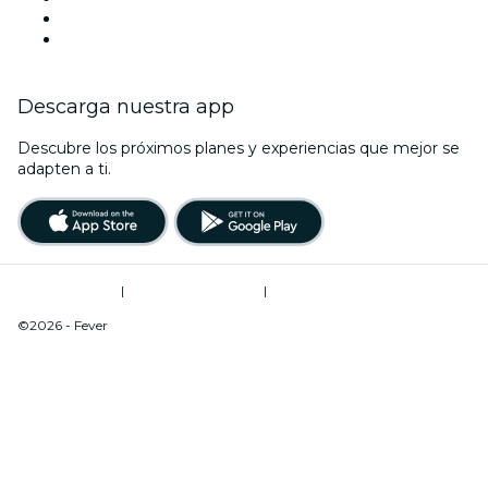
LinkedIn
Youtube
Descarga nuestra app
Descubre los próximos planes y experiencias que mejor se
adapten a ti.
Términos de uso
|
Política de privacidad
|
Do Not Sell My Personal Information / Cookies Management
©2026 - Fever