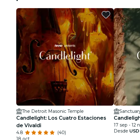
The Detroit Masonic Temple
Sanctuar
Candlelight: Los Cuatro Estaciones
Candlelig
17 sep - 12 
de Vivaldi
Desde
USD 
4.8
(40)
18 oct