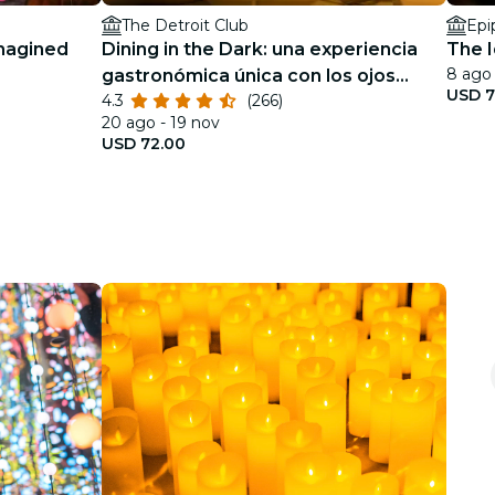
The Detroit Club
Epi
imagined
Dining in the Dark: una experiencia
The I
8 ago 
gastronómica única con los ojos
USD 7
4.3
(266)
vendados en el Detroit Club
20 ago - 19 nov
USD 72.00