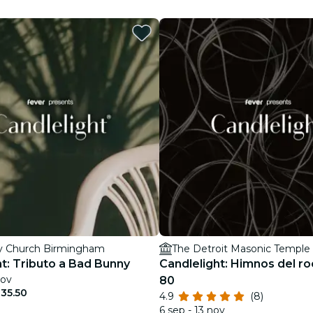
restaurantes
cine
y Church Birmingham
The Detroit Masonic Temple
ht: Tributo a Bad Bunny
Candlelight: Himnos del ro
nov
80
35.50
4.9
(8)
6 sep - 13 nov