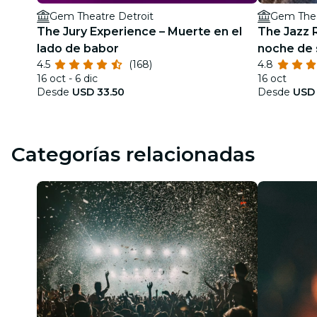
Gem Theatre Detroit
Gem Thea
The Jury Experience – Muerte en el
The Jazz 
lado de babor
noche de 
4.5
(168)
4.8
16 oct - 6 dic
16 oct
Desde
USD 33.50
Desde
USD 
Categorías relacionadas