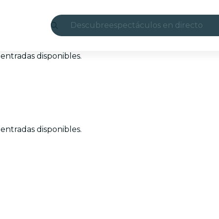
Descubre
espectáculos en directo
Madrid
entradas disponibles.
candlelight
Londres
experiencias y ciudades
entradas disponibles.
São Paulo
exposiciones
Seúl
recorridos por la ciudad
conciertos