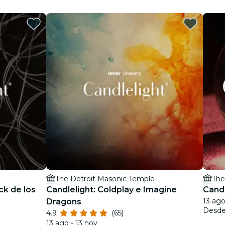
The Detroit Masonic Temple
The
ck de los
Candlelight: Coldplay e Imagine
Candl
13 ag
Dragons
Desd
4.9
(65)
13 ago - 13 nov