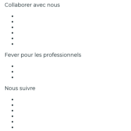
Collaborer avec nous
Fever Zone
Publiez votre événement
Événements d'entreprise et avantages
Programme d'affiliation
Programme d'ambassadeurs et d'influenceurs
Partenariats avec des marques
Fever pour les professionnels
Événements privés et billets de groupe
Avantages pour les entreprises
Coupons et cartes cadeaux pour les entreprises
Nous suivre
Facebook
X (Twitter)
Instagram
TikTok
LinkedIn
Youtube