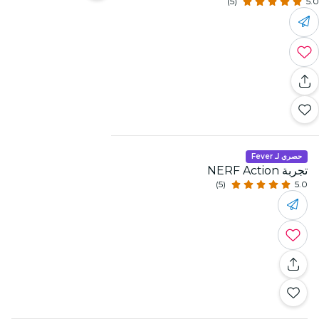
(5)
5.0
حصري لـ Fever
تجربة NERF Action
(5)
5.0