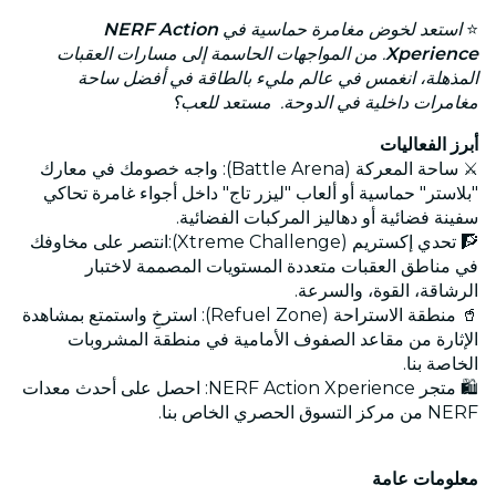
⭐
استعد لخوض مغامرة حماسية في
NERF Action
Xperience
. من المواجهات الحاسمة إلى مسارات العقبات
المذهلة، انغمس في عالم مليء بالطاقة في أفضل ساحة
مغامرات داخلية في الدوحة. مستعد للعب؟
أبرز الفعاليات
⚔️ ساحة المعركة (Battle Arena): واجه خصومك في معارك
"بلاستر" حماسية أو ألعاب "ليزر تاج" داخل أجواء غامرة تحاكي
سفينة فضائية أو دهاليز المركبات الفضائية.
🧗 تحدي إكستريم (Xtreme Challenge):انتصر على مخاوفك
في مناطق العقبات متعددة المستويات المصممة لاختبار
الرشاقة، القوة، والسرعة.
🥤 منطقة الاستراحة (Refuel Zone): استرخِ واستمتع بمشاهدة
الإثارة من مقاعد الصفوف الأمامية في منطقة المشروبات
الخاصة بنا.
🛍️ متجر NERF Action Xperience: احصل على أحدث معدات
NERF من مركز التسوق الحصري الخاص بنا.
معلومات عامة