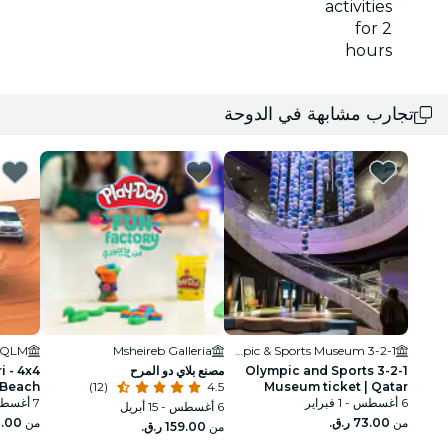
activities
for 2
hours
تجارب مشابهة في الدوحة
 QLM
Msheireb Galleria
3-2-1 Qatar Olympic & Sports Museum
3-2-1 Olympic and Sports
مصنع بلاي دو المرح
i - 4x4
Beach)
(12)
4.5
Museum ticket | Qatar
6 أغسطس - 1 فبراير
7 أغسطس - 1 فبراير
6 أغسطس - 15 أبريل
من
من
من