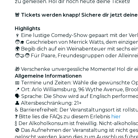
zu genießen. Hol dir noch heute deine Tickets!
🚨 Tickets werden knapp! Sichere dir jetzt deine 
Highlights
🍷 Eine lustige Comedy-Show gepaart mit der Ve
🧑‍🎓 Geschrieben von Merrick Watts, dem einzige
🌍 Begib dich auf ein Weinabenteuer mit sechs ei
🧑‍🤝‍🧑 Für Paare, Freundesgruppen oder Alleinr
🎁 Verschenke unvergessliche Momente! Hol dir 
Allgemeine Informationen
📅 Termine und Zeiten: Wähle die gewünschte Opt
📍 Ort: Arlo Williamsburg, 96 Wythe Avenue, Broo
🗣️ Sprache: Die Show wird auf Englisch performe
👤 Altersbeschränkung: 21+
♿ Barrierefreiheit: Der Veranstaltungsort ist rolls
❓ Bitte lies die FAQs zu diesem Erlebnis
hier
🍾 Der Alkoholkonsum ist freiwillig. Nicht-alkohol
🚫 Das Aufnehmen der Veranstaltung ist nicht ge
gelöscht werden, kann dies zum Ausschluss führ