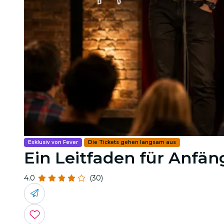
Exklusiv von Fever
Die Tickets gehen langsam aus
Ein Leitfaden für Anfän
4.0
(30)