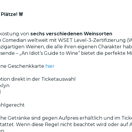
Plätze! 🚨
rkostung von
sechs verschiedenen Weinsorten
n Comedian weltweit mit WSET Level-3-Zertifizierung (W
nzigartigen Weinen, die alle ihren eigenen Charakter ha
eisende – „An Idiot’s Guide to Wine“ bietet die perfekt
eine Geschenkkarte
hier
ion direkt in der Ticketauswahl
klyn
d
tuhlgerecht
ische Getränke sind gegen Aufpreis erhältlich und im Tick
stattet. Wenn diese Regel nicht beachtet wird oder a
en