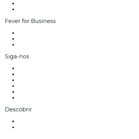
Programa de embaixadores e influencers
Parcerias
Fever for Business
Eventos privados e ingressos para grupos
Benefícios para as empresas
Cartões-presente e vouchers para empresas
Siga-nos
Facebook
X (Twitter)
Instagram
TikTok
LinkedIn
YouTube
Descobrir
Locais de eventos - Niterói
Brasil