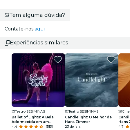
Tem alguma dúvida?
Contate-nos
aqui
Experiências similares
Teatro SESIMINAS
Teatro SESIMINAS
Cine
Ballet of Lights: A Bela
Candlelight: O Melhor de
Candl
Adormecida em um
Hans Zimmer
Hans 
espetáculo cintilante
4.4
(513)
23 de jan.
4.7