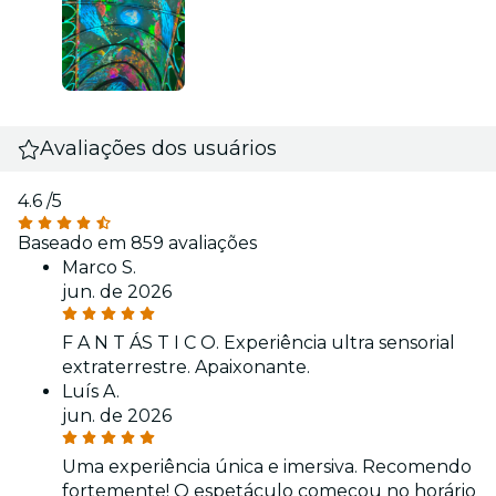
Avaliações dos usuários
4.6
/5
Baseado em 859 avaliações
Marco S.
jun. de 2026
F A N T ÁS T I C O. Experiência ultra sensorial
extraterrestre. Apaixonante.
Luís A.
jun. de 2026
Uma experiência única e imersiva. Recomendo
fortemente! O espetáculo começou no horário