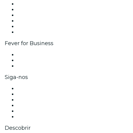
Gerencie seu evento
Publique seu evento
Eventos corporativos e benefícios
Programa de Afiliados
Programa de embaixadores e influencers
Parcerias
Fever for Business
Eventos privados e ingressos para grupos
Benefícios para as empresas
Cartões-presente e vouchers para empresas
Siga-nos
Facebook
X (Twitter)
Instagram
TikTok
LinkedIn
YouTube
Descobrir