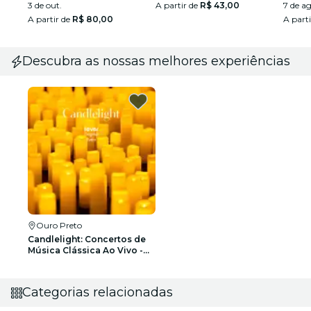
3 de out.
A partir de
R$ 43,00
7 de ag
A partir de
R$ 80,00
A part
Descubra as nossas melhores experiências
Ouro Preto
Candlelight: Concertos de
Música Clássica Ao Vivo -
Lista de espera
Categorias relacionadas