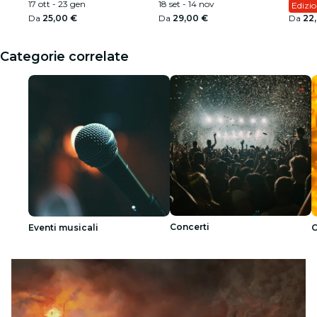
17 ott - 23 gen
18 set - 14 nov
Edizio
Da
25,00 €
Da
29,00 €
Da
22
Categorie correlate
Concerti
Eventi musicali
C