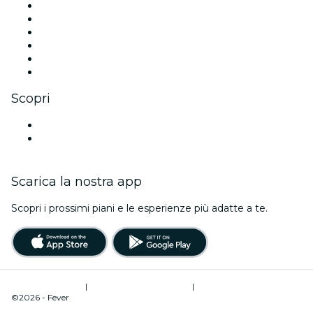
Facebook
X (Twitter)
Instagram
TikTok
LinkedIn
Youtube
Scopri
Luoghi a Brescia
Italia
Scarica la nostra app
Scopri i prossimi piani e le esperienze più adatte a te.
Termini di utilizzo
|
Informativa sulla privacy
|
Gestione dei cookie
©2026 - Fever