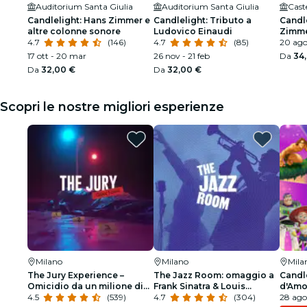
Auditorium Santa Giulia
Auditorium Santa Giulia
Caste
Candlelight: Hans Zimmer e
Candlelight: Tributo a
Candl
altre colonne sonore
Ludovico Einaudi
Zimme
4.7
(146)
4.7
(85)
sonor
20 ag
17 ott - 20 mar
26 nov - 21 feb
Da
34
Da
32,00 €
Da
32,00 €
Scopri le nostre migliori esperienze
Milano
Milano
Mila
The Jury Experience –
The Jazz Room: omaggio a
Candl
Omicidio da un milione di
Frank Sinatra & Louis
d'Amo
dollari
4.5
(539)
Armstrong
4.7
(304)
28 ago 