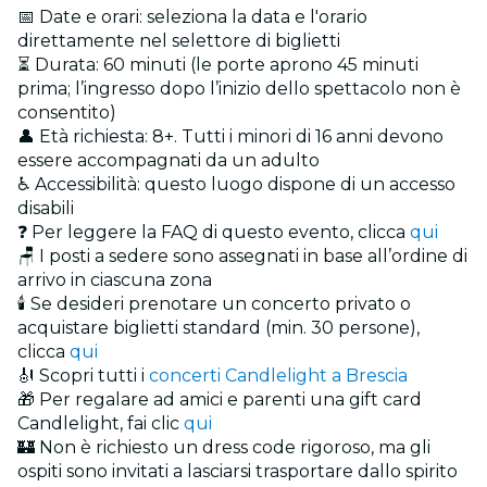
📅 Date e orari: seleziona la data e l'orario
direttamente nel selettore di biglietti
⏳ Durata: 60 minuti (le porte aprono 45 minuti
prima; l’ingresso dopo l’inizio dello spettacolo non è
consentito)
👤 Età richiesta: 8+. Tutti i minori di 16 anni devono
essere accompagnati da un adulto
♿ Accessibilità: questo luogo dispone di un accesso
disabili
❓ Per leggere la FAQ di questo evento, clicca
qui
🪑 I posti a sedere sono assegnati in base all’ordine di
arrivo in ciascuna zona
🕯️ Se desideri prenotare un concerto privato o
acquistare biglietti standard (min. 30 persone),
clicca
qui
🎻 Scopri tutti i
concerti Candlelight a Brescia
🎁 Per regalare ad amici e parenti una gift card
Candlelight, fai clic
qui
🏰 Non è richiesto un dress code rigoroso, ma gli
ospiti sono invitati a lasciarsi trasportare dallo spirito