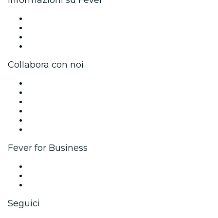
Stampa
Unisciti al team
Carte regalo
Centro assistenza
Collabora con noi
Gestisci il tuo evento
Pubblica il tuo evento
Eventi aziendali & benefit
Programma di affiliazione
Programma Ambassador e Influencer
Brand partnership
Fever for Business
Eventi privati e biglietti di gruppo
Benefit aziendali
Gift card e voucher aziendali
Seguici