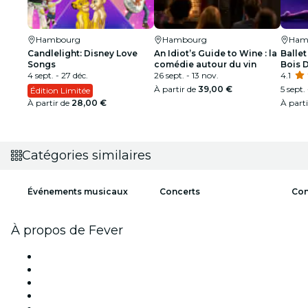
Hambourg
Hambourg
Ham
Candlelight: Disney Love
An Idiot’s Guide to Wine : la
Ballet
Songs
comédie autour du vin
Bois 
4 sept. - 27 déc.
26 sept. - 13 nov.
spect
4.1
À partir de
39,00 €
5 sept.
Édition Limitée
À partir de
28,00 €
À part
Catégories similaires
Événements musicaux
Concerts
Con
À propos de Fever
Presse
Travailler chez Fever
Impressum
Cartes-cadeaux