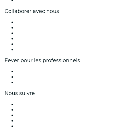
Centre d'aide
Collaborer avec nous
Fever Zone
Publiez votre événement
Événements d'entreprise et avantages
Programme d'affiliation
Programme d'ambassadeurs et d'influenceurs
Partenariats avec des marques
Fever pour les professionnels
Événements privés et billets de groupe
Avantages pour les entreprises
Coupons et cartes cadeaux pour les entreprises
Nous suivre
Facebook
X (Twitter)
Instagram
TikTok
LinkedIn