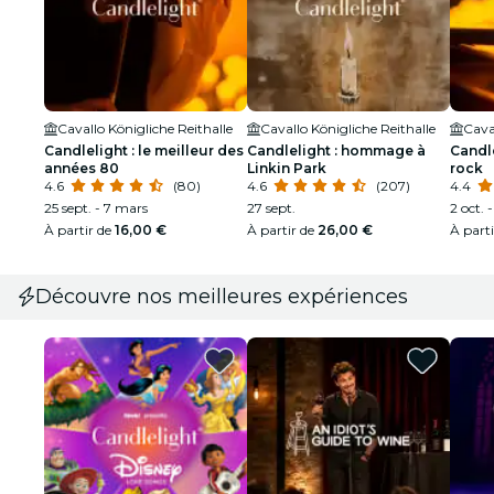
Cavallo Königliche Reithalle
Cavallo Königliche Reithalle
Cava
Candlelight : le meilleur des
Candlelight : hommage à
Candle
années 80
Linkin Park
rock
4.6
(80)
4.6
(207)
4.4
25 sept. - 7 mars
27 sept.
2 oct. 
À partir de
16,00 €
À partir de
26,00 €
À part
Découvre nos meilleures expériences