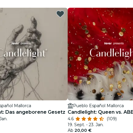
Restaurants
Kino
spañol Mallorca
Pueblo Español Mallorca
ht: Das angeborene Gesetz
Candlelight: Queen vs. AB
 Jan.
4.6
(109)
19. Sept. - 23. Jan.
Ab
20,00 €