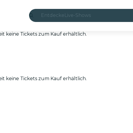
Entdecke
Live-Shows
Madrid
eit keine Tickets zum Kauf erhältlich.
Candlelight
London
Erlebnisse und Städte
eit keine Tickets zum Kauf erhältlich.
São Paulo
Seoul
Stadttouren
Konzerte