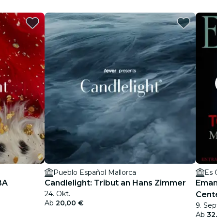
Pueblo Español Mallorca
Es 
BA
Candlelight: Tribut an Hans Zimmer
Eman
24. Okt.
Cente
Ab
20,00 €
9. Sep
Ab
32