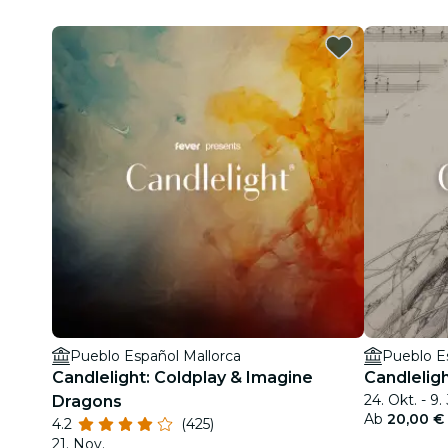
Pueblo Español Mallorca
Pueblo E
Candlelight: Coldplay & Imagine
Candlelig
24. Okt. - 9.
Dragons
Ab
20,00 €
4.2
(425)
21. Nov.