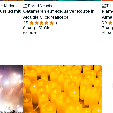
e Mallorca
Port d'Alcúdia
Tab
usflug mit
Catamaran auf exklusiver Route in
Flam
Alcudia Click Mallorca
Alma 
4.5
(4)
5.0
8. Aug. - 31. Okt.
7. Aug.
65,00 €
Ab
40