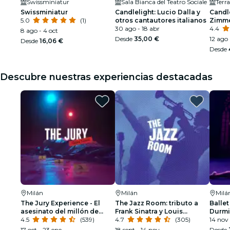
Swissminiatur
Sala Bianca del Teatro Sociale
Terr
Swissminiatur
Candlelight: Lucio Dalla y
Candl
5.0
(1)
otros cantautores italianos
Zimme
30 ago - 18 abr
sonor
4.4
8 ago - 4 oct
Desde
35,00 €
12 ago
Desde
16,06 €
Desde
Descubre nuestras experiencias destacadas
Milán
Milán
Milá
The Jury Experience - El
The Jazz Room: tributo a
Ballet
asesinato del millón de
Frank Sinatra y Louis
Durmi
dólares
4.5
(539)
Armstrong
4.7
(305)
espec
14 nov
17 oct - 23 ene
18 sept - 14 nov
Desde