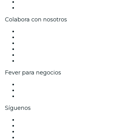
Tarjetas Regalo
Centro de asistencia
Colabora con nosotros
Gestiona tu evento
Publica tu evento
Eventos y beneficios para empresas
Programa de Afiliados
Programa de embajadores e influencers
Colaboraciones de marca
Fever para negocios
Eventos privados y entradas de grupo
Beneficios corporativos
Tarjetas y cupones de regalo corporativos
Síguenos
Facebook
X (Twitter)
Instagram
TikTok