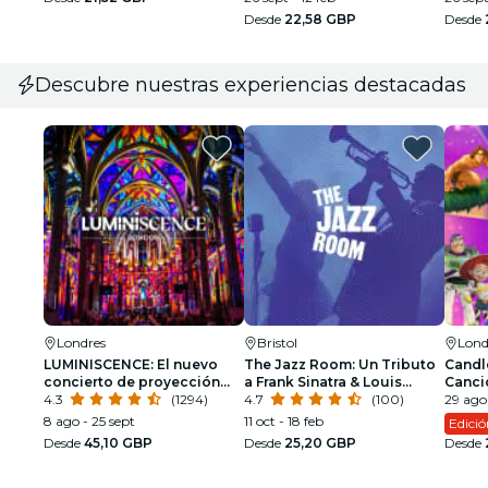
Desde
22,58 GBP
Desde
Descubre nuestras experiencias destacadas
Londres
Bristol
Lond
LUMINISCENCE: El nuevo
The Jazz Room: Un Tributo
Candle
concierto de proyección
a Frank Sinatra & Louis
Canci
360° en la Catedral de
4.3
(1294)
Armstrong
4.7
(100)
29 ago 
Westminster
8 ago - 25 sept
11 oct - 18 feb
Edici
Desde
45,10 GBP
Desde
25,20 GBP
Desde