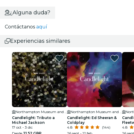
¿Alguna duda?
Contáctanos
aquí
Experiencias similares
Northampton Museum and Art Gallery
Northampton Museum and Art Gallery
Candlelight: Tributo a
Candlelight: Ed Sheeran &
Candle
Michael Jackson
Coldplay
Fleet
17 oct - 3 dic
4.8
(144)
4.8
Desde
21,52 GBP
26 sept - 12 feb
26 sept