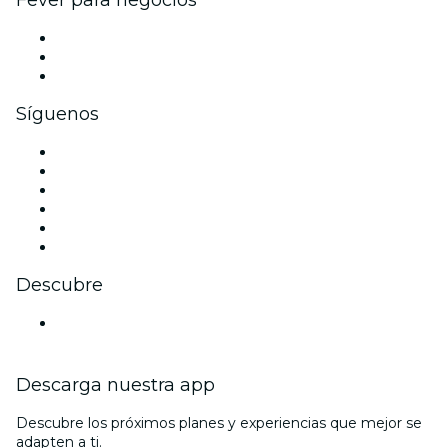
Eventos privados y entradas de grupo
Beneficios corporativos
Tarjetas y cupones de regalo corporativos
Síguenos
Facebook
X (Twitter)
Instagram
TikTok
LinkedIn
Youtube
Descubre
Locales y espacios de eventos en Northampton
Descarga nuestra app
Descubre los próximos planes y experiencias que mejor se
adapten a ti.