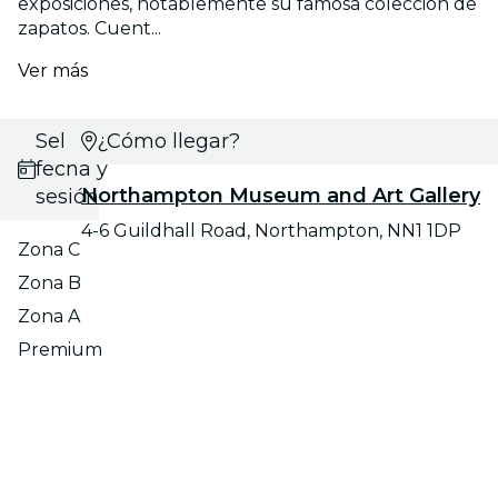
exposiciones, notablemente su famosa colección de
zapatos. Cuent...
Ver más
Selecciona
¿Cómo llegar?
fecha y
Northampton Museum and Art Gallery
sesión
4-6 Guildhall Road, Northampton, NN1 1DP
Zona C
Zona B
Zona A
Premium