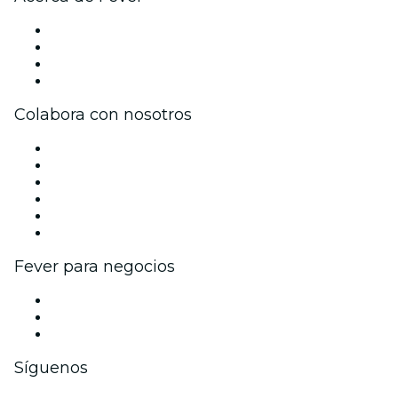
Prensa
Únete al equipo
Tarjetas Regalo
Centro de asistencia
Colabora con nosotros
Gestiona tu evento
Publica tu evento
Eventos y beneficios para empresas
Programa de Afiliados
Programa de embajadores e influencers
Colaboraciones de marca
Fever para negocios
Eventos privados y entradas de grupo
Beneficios corporativos
Tarjetas y cupones de regalo corporativos
Síguenos