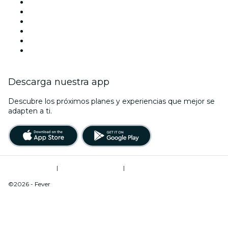
Facebook
X (Twitter)
Instagram
TikTok
LinkedIn
Youtube
Descarga nuestra app
Descubre los próximos planes y experiencias que mejor se
adapten a ti.
Términos de uso
|
Política de privacidad
|
Do Not Sell My Personal Information / Cookies Management
©2026 - Fever