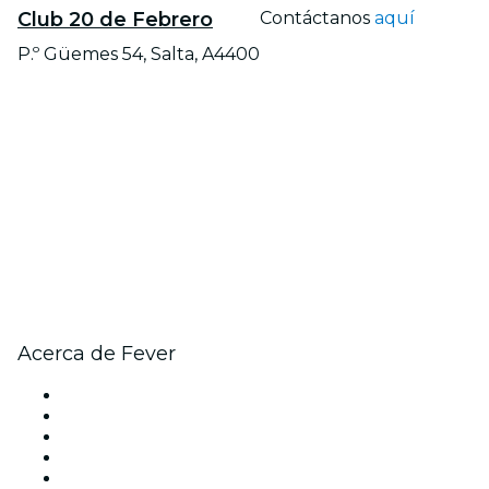
Club 20 de Febrero
Contáctanos
aquí
P.º Güemes 54, Salta, A4400
Acerca de Fever
Prensa
Únete al equipo
Tarjetas Regalo
Centro de asistencia
Arrepentimiento de compra