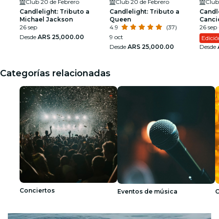
Club 20 de Febrero
Club 20 de Febrero
Club
Candlelight: Tributo a
Candlelight: Tributo a
Candle
Michael Jackson
Queen
Canci
26 sep
4.9
(37)
26 sep 
Desde
ARS 25,000.00
9 oct
Edici
Desde
ARS 25,000.00
Desde
Categorías relacionadas
Conciertos
Eventos de música
C