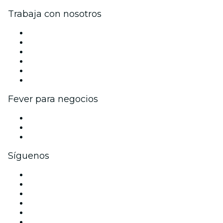
Trabaja con nosotros
Gestiona tu evento
Publica tu evento
Eventos y beneficios para empresas
Programa de Afiliados
Programa de embajadores e influencers
Colaboraciones de marca
Fever para negocios
Eventos privados y boletos de grupo
Beneficios corporativos
Tarjetas y cupones de regalo corporativos
Síguenos
Facebook
X (Twitter)
Instagram
TikTok
LinkedIn
Youtube