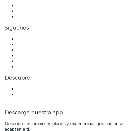
Eventos privados y boletos de grupo
Beneficios corporativos
Tarjetas y cupones de regalo corporativos
Síguenos
Facebook
X (Twitter)
Instagram
TikTok
LinkedIn
Youtube
Descubre
Locales y espacios de eventos en Concepción
Chile
Descarga nuestra app
Descubre los próximos planes y experiencias que mejor se
adapten a ti.