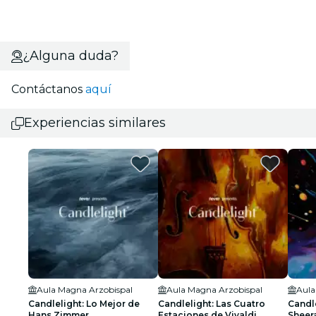
¿Alguna duda?
Contáctanos
aquí
Experiencias similares
Aula Magna Arzobispal
Aula Magna Arzobispal
Aula
Candlelight: Lo Mejor de
Candlelight: Las Cuatro
Candle
Hans Zimmer
Estaciones de Vivaldi
Sheer