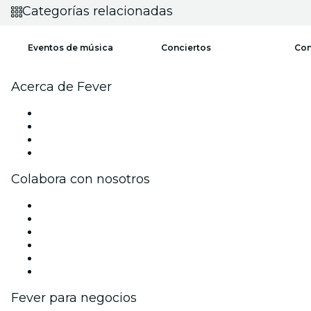
Categorías relacionadas
Eventos de música
Conciertos
Con
Acerca de Fever
Prensa
Únete al equipo
Tarjetas Regalo
Centro de asistencia
Colabora con nosotros
Gestiona tu evento
Publica tu evento
Eventos y beneficios para empresas
Programa de Afiliación
Programa de embajadores e influencers
Colaboraciones de marca
Fever para negocios