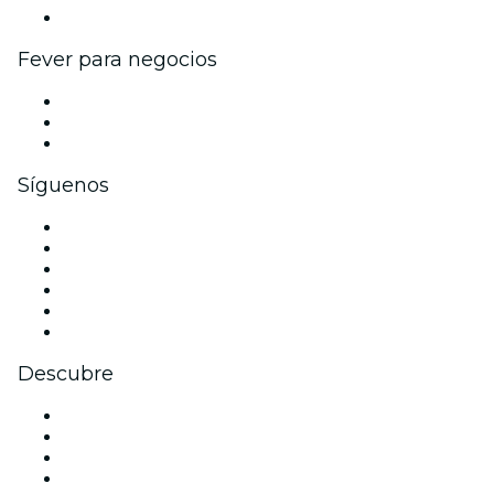
Colaboraciones de marca
Fever para negocios
Eventos privados y entradas de grupo
Beneficios corporativos
Tarjetas y cupones de regalo corporativos
Síguenos
Facebook
X (Twitter)
Instagram
TikTok
LinkedIn
Youtube
Descubre
Locales y espacios de eventos en Huesca
España
La La Love You
Viva Suecia