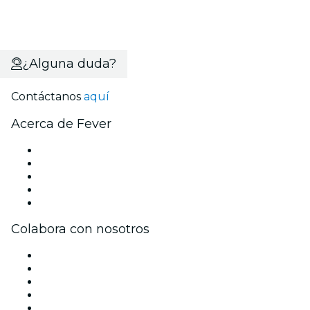
¿Alguna duda?
Contáctanos
aquí
Acerca de Fever
Prensa
Únete al equipo
Becas de Excelencia
Tarjetas Regalo
Centro de asistencia
Colabora con nosotros
Gestiona tu evento
Publica tu evento
Eventos y beneficios para empresas
Programa de Afiliados
Programa de embajadores e influencers