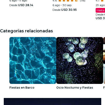
6 ago - 9 ago
4.6
(116)
espec
4.1
Desde
USD 28.14
6 ago - 30 sep
29 ago 
Desde
USD 30.95
Hasta
Desde
USD 3
Categorías relacionadas
Fiestas en Barco
Ocio Nocturno y Fiestas
F