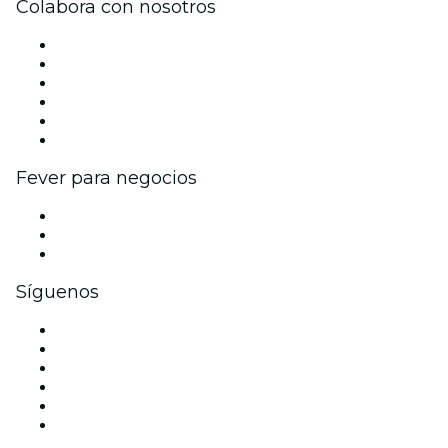
Colabora con nosotros
Gestiona tu evento
Publica tu evento
Eventos y beneficios para empresas
Programa de Afiliados
Programa de embajadores e influencers
Colaboraciones de marca
Fever para negocios
Eventos privados y entradas de grupo
Beneficios corporativos
Tarjetas y cupones de regalo corporativos
Síguenos
Facebook
X (Twitter)
Instagram
TikTok
LinkedIn
Youtube