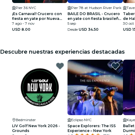
Pier 36 NYC
Pier 78 at Hudson River Park
Tave
¡Es Carnaval! Crucero con
BAILE DO BRASIL - Crucero
Tabern
fiesta en yate por Nueva
en yate con fiesta brasileña
de Ha
York
7 ago - 7 nov
por el Día del Trabajo
5 sep
de NY
30 oct 
USD 8.00
Desde
USD 34.50
USD 1
Descubre nuestras experiencias destacadas
Bedminster
Eclipso NYC
Kaye
LIV Golf New York 2026 -
Space Explorers: The ISS
Ballet
Grounds
Experience – New York
Durmi