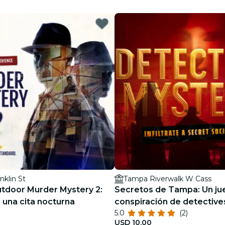
restaurantes
cine
nklin St
Tampa Riverwalk W Cass
door Murder Mystery 2:
Secretos de Tampa: Un ju
 una cita nocturna
conspiración de detective
5.0
(2)
USD 10.00