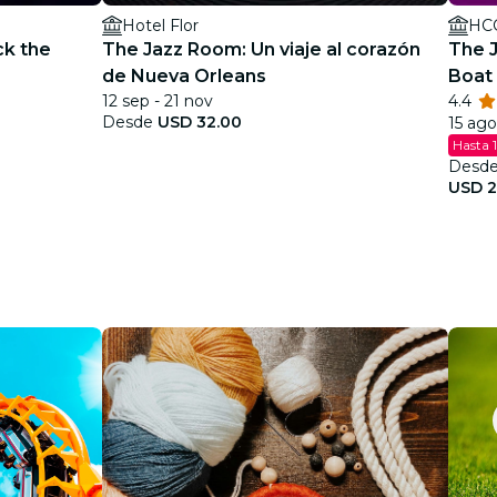
Hotel Flor
HCC
ck the
The Jazz Room: Un viaje al corazón
The J
de Nueva Orleans
Boat 
12 sep - 21 nov
4.4
justic
Desde
USD 32.00
15 ago
Hasta 
Desd
USD 2