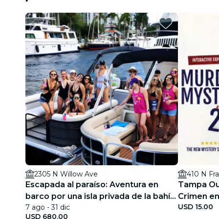
2305 N Willow Ave
410 N Fra
Escapada al paraíso: Aventura en
Tampa Out
barco por una isla privada de la bahía
Crimen en
USD 15.00
7 ago - 31 dic
de Tampa
USD 680.00