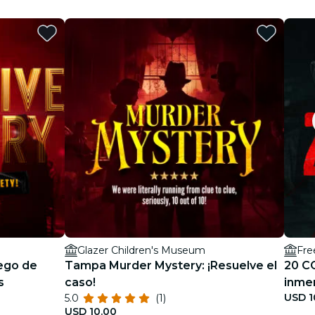
Glazer Children's Museum
Fre
ego de
Tampa Murder Mystery: ¡Resuelve el
20 C
s
caso!
inme
USD 1
5.0
(1)
real
USD 10.00