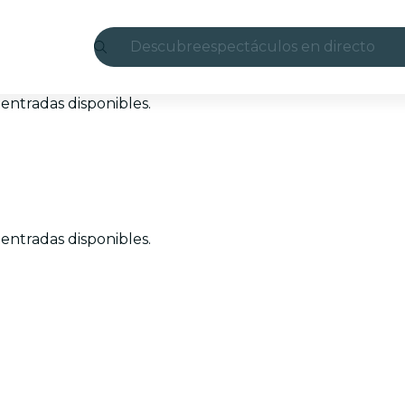
Descubre
espectáculos en directo
Madrid
entradas disponibles.
candlelight
Londres
experiencias y ciudades
entradas disponibles.
São Paulo
exposiciones
Seúl
recorridos por la ciudad
conciertos