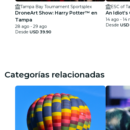
Tampa Bay Tournament Sportsplex
ESC of T
DroneArt Show: Harry Potter™ en
An Idiot’s
14 ago - 14 
Tampa
Desde
USD
28 ago - 29 ago
Desde
USD 39.90
Categorías relacionadas