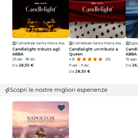
Cathédrale Santa Maria Assunta
Cathédrale Santa Maria Assunta
Candlelight: tributo agli
Candlelight: un tributo a
Candle
ABBA
Queen
ABBA
25 set - 18 dic
4.8
(15)
16 ago
Da
28,50 €
11 set - 11 dic
Da
26
Da
28,50 €
Scopri le nostre migliori esperienze