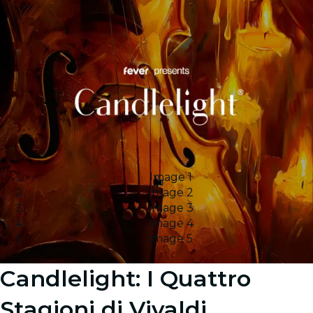
Image 1
Image 2
Image 3
Image 4
Image 5
Candlelight: I Quattro
Stagioni di Vivaldi