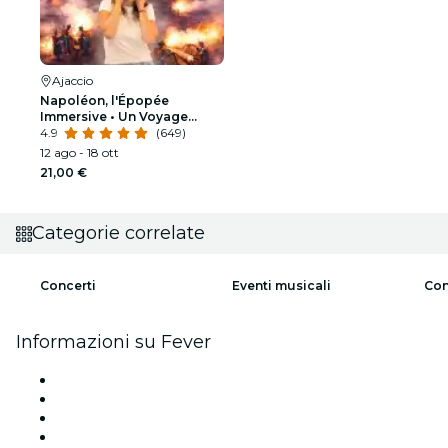
Ajaccio
Napoléon, l'Épopée
Immersive • Un Voyage
immersif en réalité virtuelle
4.9
(649)
à Ajaccio
12 ago - 18 ott
21,00 €
Categorie correlate
Concerti
Eventi musicali
Con
Informazioni su Fever
Stampa
Unisciti al team
Carte regalo
Centro assistenza