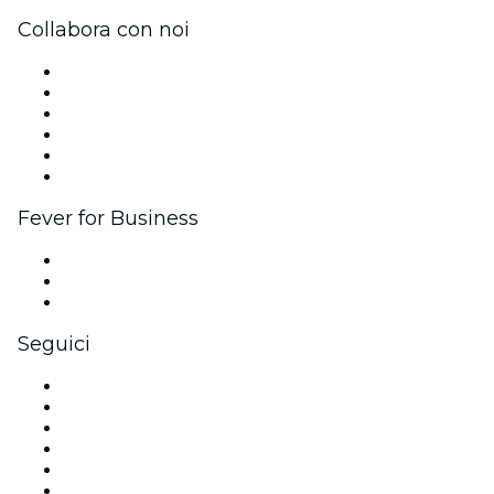
Collabora con noi
Gestisci il tuo evento
Pubblica il tuo evento
Eventi aziendali & benefit
Programma di affiliazione
Programma Ambassador e Influencer
Brand partnership
Fever for Business
Eventi privati e biglietti di gruppo
Benefit aziendali
Gift card e voucher aziendali
Seguici
Facebook
X (Twitter)
Instagram
TikTok
LinkedIn
Youtube