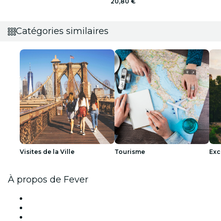
20,80 €
Catégories similaires
Visites de la Ville
Tourisme
Exc
À propos de Fever
Presse
Travailler chez Fever
Bourses d'excellence Fever