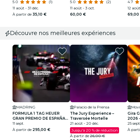
5.0
(1)
5.0
(2)
visite
4.7
11 août - 31 déc.
11 août - 3 oct.
12 août
À partir de
35,10 €
60,00 €
69,00
Découvre nos meilleures expériences
MADRING
Palacio de la Prensa
Movi
FORMULA 1 TAG HEUER
The Jury Experience –
Gira 
GRAN PREMIO DE ESPAÑA
Traversée Mortelle
2026 
2026
11 sept.
21 août - 20 déc.
25 sept
À partir de
295,00 €
À part
Jusqu'à 20 % de réduction
À partir de
26,00 €