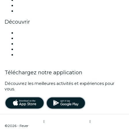
TikTok
LinkedIn
Youtube
Découvrir
Lieux d'événements à Madrid
Aujourd'hui
Demain
Cette semaine
Ce week-end
Téléchargez notre application
Découvrez les meilleures activités et expériences pour
vous.
Conditions d’utilisation
|
Politique de confidentialité
|
Gestion des cookies
©2026 - Fever