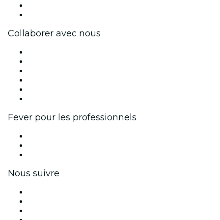
Cartes-cadeaux
Centre d'aide
Collaborer avec nous
Fever Zone
Publiez votre événement
Événements d'entreprise et avantages
Programme d'affiliation
Programme d'ambassadeurs et d'influenceurs
Partenariats avec des marques
Fever pour les professionnels
Événements privés et billets de groupe
Avantages pour les entreprises
Coupons et cartes cadeaux pour les entreprises
Nous suivre
Facebook
X (Twitter)
Instagram