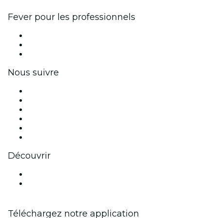
Fever pour les professionnels
Événements privés et billets de groupe
Avantages pour les entreprises
Coupons et cartes cadeaux pour les entreprises
Nous suivre
Facebook
X (Twitter)
Instagram
TikTok
LinkedIn
Youtube
Découvrir
Lieux d'événements à Anvers
Belgique
Téléchargez notre application