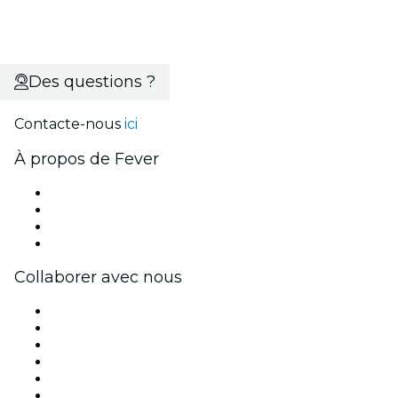
Des questions ?
Contacte-nous
ici
À propos de Fever
Presse
Travailler chez Fever
Cartes-cadeaux
Centre d'aide
Collaborer avec nous
Fever Zone
Publiez votre événement
Événements d'entreprise et avantages
Programme d'affiliation
Programme d'ambassadeurs et d'influenceurs
Partenariats avec des marques