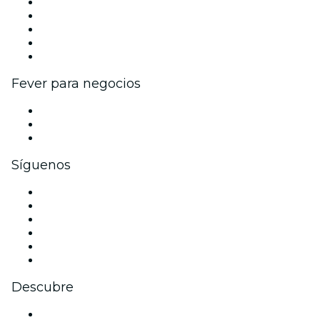
Publica tu evento
Eventos y beneficios para empresas
Programa de Afiliados
Programa de embajadores e influencers
Colaboraciones de marca
Fever para negocios
Eventos privados y boletos de grupo
Beneficios corporativos
Tarjetas y cupones de regalo corporativos
Síguenos
Facebook
X (Twitter)
Instagram
TikTok
LinkedIn
Youtube
Descubre
Locales y espacios de eventos en Tunja