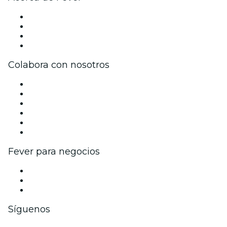
Prensa
Únete al equipo
Tarjetas Regalo
Centro de asistencia
Colabora con nosotros
Gestiona tu evento
Publica tu evento
Eventos y beneficios para empresas
Programa de Afiliados
Programa de embajadores e influencers
Colaboraciones de marca
Fever para negocios
Eventos privados y entradas de grupo
Beneficios corporativos
Tarjetas y cupones de regalo corporativos
Síguenos