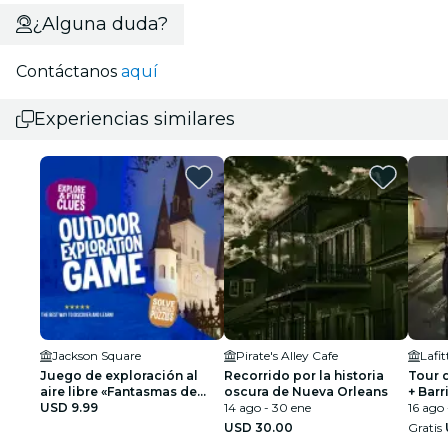
¿Alguna duda?
Contáctanos
aquí
Experiencias similares
Jackson Square
Pirate's Alley Cafe
Lafi
Juego de exploración al
Recorrido por la historia
Tour 
aire libre «Fantasmas de
oscura de Nueva Orleans
+ Barr
Nueva Orleans»
USD 9.99
14 ago - 30 ene
sobre
16 ago
vudú 
USD 30.00
Gratis
paran