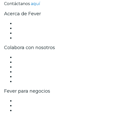
Contáctanos
aquí
Acerca de Fever
Prensa
Únete al equipo
Tarjetas Regalo
Centro de asistencia
Colabora con nosotros
Gestiona tu evento
Publica tu evento
Eventos y beneficios para empresas
Programa de Afiliados
Programa de embajadores e influencers
Colaboraciones de marca
Fever para negocios
Eventos privados y entradas de grupo
Beneficios corporativos
Tarjetas y cupones de regalo corporativos