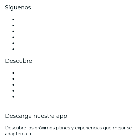
Síguenos
Facebook
X (Twitter)
Instagram
TikTok
LinkedIn
Youtube
Descubre
Locales y espacios de eventos en Adelaida
Hoy
Mañana
Esta semana
Este fin de semana
Descarga nuestra app
Descubre los próximos planes y experiencias que mejor se
adapten a ti.