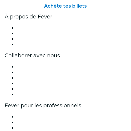
Achète tes billets
À propos de Fever
Presse
Travailler chez Fever
Cartes-cadeaux
Centre d'aide
Collaborer avec nous
Fever Zone
Publiez votre événement
Événements d'entreprise et avantages
Programme d'affiliation
Programme d'ambassadeurs et d'influenceurs
Partenariats avec des marques
Fever pour les professionnels
Événements privés et billets de groupe
Avantages pour les entreprises
Coupons et cartes cadeaux pour les entreprises