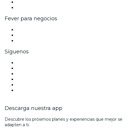
Programa de embajadores e influencers
Colaboraciones de marca
Fever para negocios
Eventos privados y entradas de grupo
Beneficios corporativos
Tarjetas y cupones de regalo corporativos
Síguenos
Facebook
X (Twitter)
Instagram
TikTok
LinkedIn
Youtube
Descarga nuestra app
Descubre los próximos planes y experiencias que mejor se
adapten a ti.