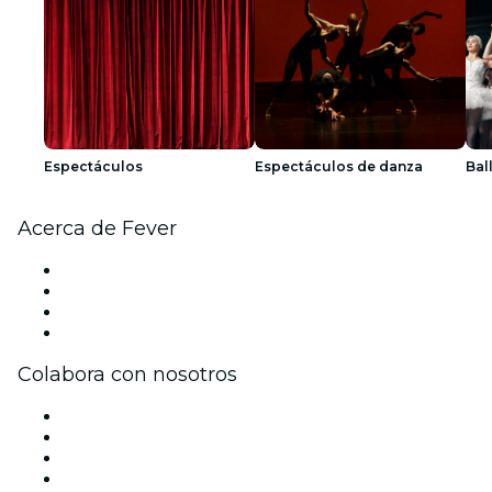
Espectáculos
Espectáculos de danza
Bal
Acerca de Fever
Prensa
Únete al equipo
Tarjetas Regalo
Centro de asistencia
Colabora con nosotros
Gestiona tu evento
Publica tu evento
Eventos y beneficios para empresas
Programa de Afiliados