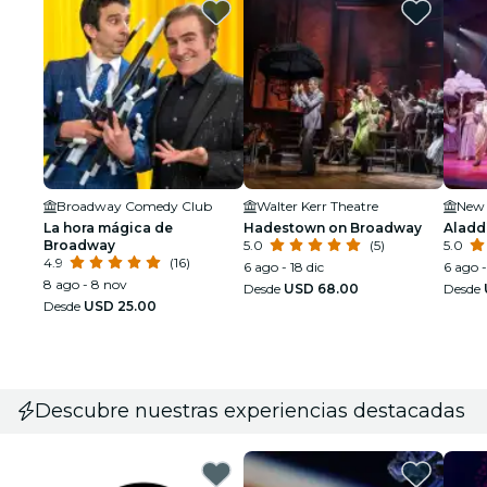
Broadway Comedy Club
Walter Kerr Theatre
New 
La hora mágica de
Hadestown on Broadway
Aladd
Broadway
5.0
(5)
5.0
4.9
(16)
6 ago - 18 dic
6 ago -
8 ago - 8 nov
Desde
USD 68.00
Desde
Desde
USD 25.00
Descubre nuestras experiencias destacadas