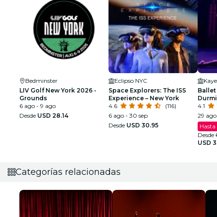
Bedminster
Eclipso NYC
Kaye
LIV Golf New York 2026 -
Space Explorers: The ISS
Ballet
Grounds
Experience – New York
Durmi
6 ago - 9 ago
4.6
(116)
espec
4.1
Desde
USD 28.14
6 ago - 30 sep
29 ago 
Desde
USD 30.95
Hasta
Desde
USD 3
Categorías relacionadas