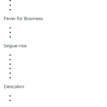
Programa de Afiliados
Programa de embaixadores e influenciadores
Parcerias
Fever for Business
Eventos privados e bilhetes para grupos
Benefícios para as empresas
Cartões-presente e vouchers para empresas
Segue-nos
Facebook
X (Twitter)
Instagram
TikTok
LinkedIn
YouTube
Descobrir
Locais de eventos - Cascais
Portugal