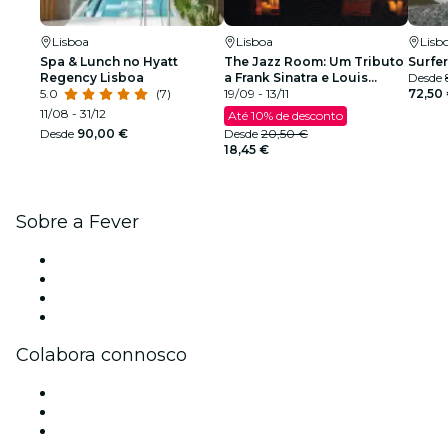
Lisboa
Lisboa
Lisb
Spa & Lunch no Hyatt
The Jazz Room: Um Tributo
Surfer
Regency Lisboa
a Frank Sinatra e Louis
Desde
5.0
(7)
Armstrong
19/09 - 13/11
72,50
11/08 - 31/12
Até 10% de desconto
Desde
90,00 €
Desde
20,50 €
18,45 €
Sobre a Fever
Imprensa
Trabalha na Fever
Cartões-Oferta
Apoio ao cliente
Colabora connosco
Gere o teu evento
Publica o teu evento
Eventos corporativos e vantagens