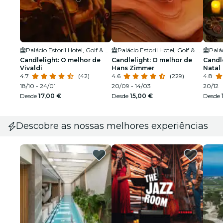
Palácio Estoril Hotel, Golf & Wellness, Cascais
Palácio Estoril Hotel, Golf & Wellness, Cascais
Candlelight: O melhor de
Candlelight: O melhor de
Candle
Vivaldi
Hans Zimmer
Natal
4.7
(42)
4.6
(229)
4.8
18/10 - 24/01
20/09 - 14/03
20/12
Desde
17,00 €
Desde
15,00 €
Desde
Descobre as nossas melhores experiências