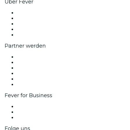
Über Fever
Presse
Wir stellen ein!
Impressum
Geschenkgutscheine
Hilfe-Center
Partner werden
Fever Zone
Veröffentliche dein Event
Firmenevents & -vorteile
Affiliate-Programm
Botschafter & Influencer-Programm
Markenpartnerschaften
Fever for Business
Privatveranstaltungen & Gruppentickets
Firmenvorteile
Firmengeschenkkarten und -gutscheine
Folge uns