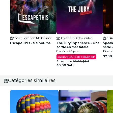
Secret Location Melbourne
Hawthorn Arts Centre
75 Re
Escape This - Melbourne
The Jury Experience – Une
Speak
sortie en mer fatale
série
8 août - 23 janv.
18 sept.
97,00
Jusqu'à 20 % de réduction
À partir de
50,00 $AU
40,00 $AU
Catégories similaires