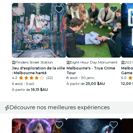
Flinders Street Station
Eight Hour Day Monument
202 
Jeu d'exploration de la ville
Melbourne's - True Crime
Melbo
: Melbourne hanté
Tour
Game :
4.2
(22)
8 août - 30 janv.
fantô
5.0
hantée
6 août - 5 oct.
À partir de
25,00 $AU
12,00
À partir de
16,15 $AU
Découvre nos meilleures expériences