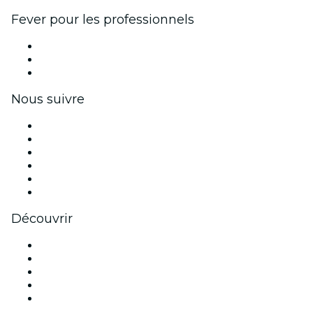
Fever pour les professionnels
Événements privés et billets de groupe
Avantages pour les entreprises
Coupons et cartes cadeaux pour les entreprises
Nous suivre
Facebook
X (Twitter)
Instagram
TikTok
LinkedIn
Youtube
Découvrir
Lieux d'événements à Melbourne
Aujourd'hui
Demain
Cette semaine
Ce week-end