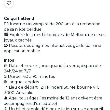
Ce qui t'attend
🧛‍♂️ Incarne un vampire de 200 ans à la recherche
de sa nièce perdue
🏙️ Explore les rues historiques de Melbourne et ses
joyaux cachés
🧩 Résous des énigmes interactives guidé par une
application mobile
Infos
📅 Date et heure : joue quand tu veux, disponible
24h/24 et 7j/7
⌛ Durée : 60 à 90 minutes
🌐 Langue : anglais
📍 Lieu de départ : 211 Flinders St, Melbourne VIC
3000, Australie
👤 Âge : tous âges (les moins de 12 ans doivent être
accompagnés d'un adulte)
📱 Un billet simple débloque le jeu sur un appareil.