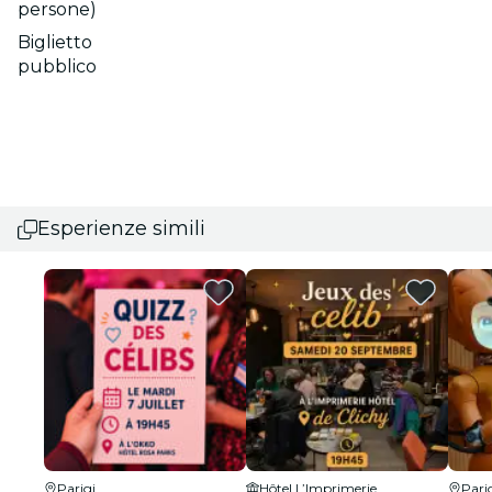
persone)
Biglietto
pubblico
Esperienze simili
Parigi
Hôtel L’Imprimerie
Pari