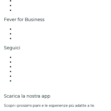
Programma di affiliazione
Programma Ambassador e Influencer
Brand partnership
Fever for Business
Eventi privati e biglietti di gruppo
Benefit aziendali
Gift card e voucher aziendali
Seguici
Facebook
X (Twitter)
Instagram
TikTok
LinkedIn
Youtube
Scarica la nostra app
Scopri i prossimi piani e le esperienze più adatte a te.