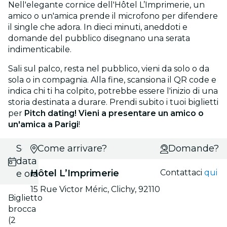
Nell'elegante cornice dell'Hôtel L’Imprimerie, un
amico o un'amica prende il microfono per difendere
il single che adora. In dieci minuti, aneddoti e
domande del pubblico disegnano una serata
indimenticabile.
Sali sul palco, resta nel pubblico, vieni da solo o da
sola o in compagnia. Alla fine, scansiona il QR code e
indica chi ti ha colpito, potrebbe essere l'inizio di una
storia destinata a durare. Prendi subito i tuoi biglietti
per
Pitch dating! Vieni a presentare un amico o
un'amica a Parigi
!
Scegli
Come arrivare?
Domande?
data
Hôtel L’Imprimerie
Contattaci
qui
e ora
15 Rue Victor Méric, Clichy, 92110
Biglietto
brocca
(2