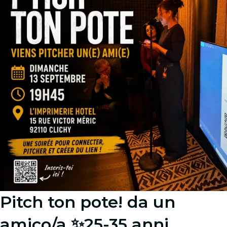
Pitch ton pote! da un
amico/a ✨25-35 anni