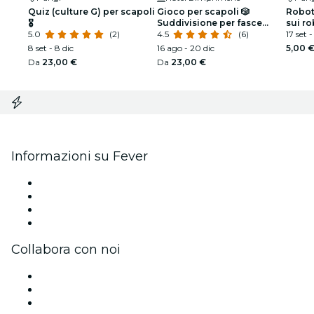
Quiz (culture G) per scapoli
Gioco per scapoli 🎲
Robot
🎖️
Suddivisione per fasce
sui ro
5.0
(2)
d'età
4.5
(6)
17 set -
8 set - 8 dic
16 ago - 20 dic
5,00 
Da
23,00 €
Da
23,00 €
Informazioni su Fever
Stampa
Unisciti al team
Carte regalo
Centro assistenza
Collabora con noi
Gestisci il tuo evento
Pubblica il tuo evento
Eventi aziendali & benefit