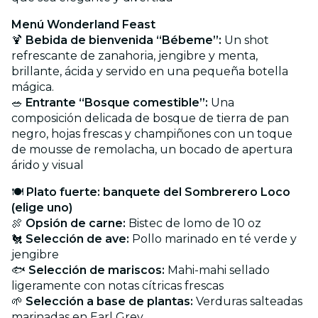
Menú Wonderland Feast
🍹
Bebida de bienvenida “Bébeme”:
Un shot
refrescante de zanahoria, jengibre y menta,
brillante, ácida y servido en una pequeña botella
mágica.
🥗
Entrante “Bosque comestible”:
Una
composición delicada de bosque de tierra de pan
negro, hojas frescas y champiñones con un toque
de mousse de remolacha, un bocado de apertura
árido y visual
🍽
Plato fuerte: banquete del Sombrerero Loco
(elige uno)
🍖
Opsión de carne:
Bistec de lomo de 10 oz
🐔
Selección de ave:
Pollo marinado en té verde y
jengibre
🐟
Selección de mariscos:
Mahi-mahi sellado
ligeramente con notas cítricas frescas
🌱
Selección a base de plantas:
Verduras salteadas
marinadas en Earl Grey