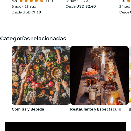
4.4
(64)
19 nov - 11 feb
Armst
4.8
8 ago - 29 ago
Desde
USD 32.40
24 sep 
Desde
USD 71.39
Desde
Categorías relacionadas
Comida y Bebida
Restaurante y Espectáculo
B