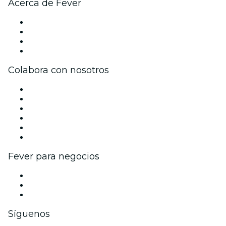
Acerca de Fever
Prensa
Únete al equipo
Tarjetas Regalo
Centro de asistencia
Colabora con nosotros
Gestiona tu evento
Publica tu evento
Eventos y beneficios para empresas
Programa de Afiliados
Programa de embajadores e influencers
Colaboraciones de marca
Fever para negocios
Eventos privados y entradas de grupo
Beneficios corporativos
Tarjetas y cupones de regalo corporativos
Síguenos