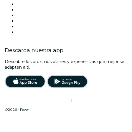
Facebook
X (Twitter)
Instagram
TikTok
LinkedIn
Youtube
Descarga nuestra app
Descubre los próximos planes y experiencias que mejor se
adapten a ti.
Términos de uso
|
Política de privacidad
|
Do Not Sell My Personal Information / Cookies Management
©2026 - Fever