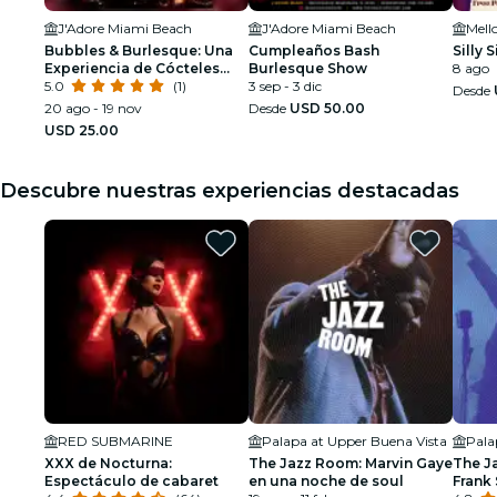
J'Adore Miami Beach
J'Adore Miami Beach
Mell
Bubbles & Burlesque: Una
Cumpleaños Bash
Silly
Experiencia de Cócteles
Burlesque Show
8 ago
para Una Noche de Chicas
5.0
(1)
3 sep - 3 dic
Desde
20 ago - 19 nov
Desde
USD 50.00
USD 25.00
Descubre nuestras experiencias destacadas
RED SUBMARINE
Palapa at Upper Buena Vista
Pala
XXX de Nocturna:
The Jazz Room: Marvin Gaye
The J
Espectáculo de cabaret
en una noche de soul
Frank 