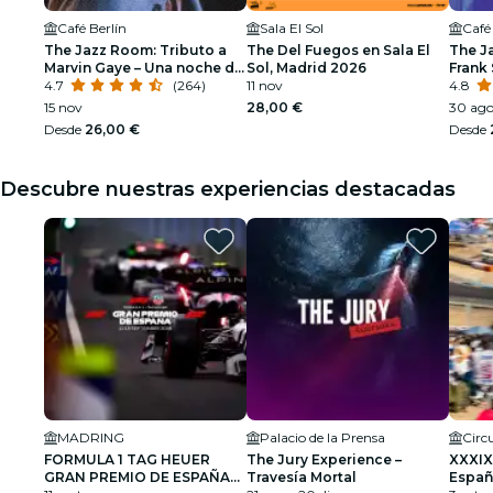
Café Berlín
Sala El Sol
Café
The Jazz Room: Tributo a
The Del Fuegos en Sala El
The J
Marvin Gaye – Una noche de
Sol, Madrid 2026
Frank 
soul
4.7
(264)
11 nov
Armst
4.8
15 nov
28,00 €
30 ago 
Desde
26,00 €
Desde
Descubre nuestras experiencias destacadas
MADRING
Palacio de la Prensa
FORMULA 1 TAG HEUER
The Jury Experience –
XXXIX
GRAN PREMIO DE ESPAÑA
Travesía Mortal
Españ