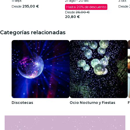
2026
11 sept
21 ago - 20 dic
Cami
3 oct
Desde
295,00 €
Desde
Hasta 20% de descuento
Desde
26,00 €
20,80 €
Categorías relacionadas
Discotecas
Ocio Nocturno y Fiestas
F