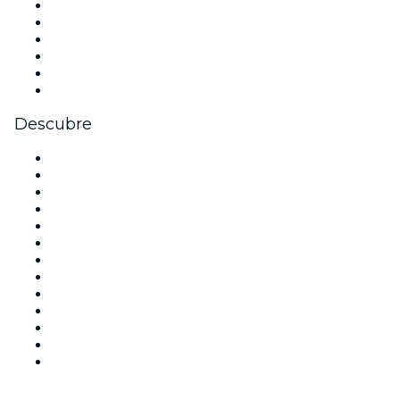
Facebook
X (Twitter)
Instagram
TikTok
LinkedIn
Youtube
Descubre
Locales y espacios de eventos en Madrid
España
Hoy
Mañana
Esta semana
Este fin de semana
Halloween
San Valentín
Team Building Madrid
La La Love You
Viva Suecia
Navidad
Año Nuevo