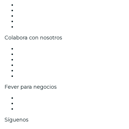
Prensa
Únete al equipo
Becas de Excelencia
Tarjetas Regalo
Centro de asistencia
Colabora con nosotros
Gestiona tu evento
Publica tu evento
Eventos y beneficios para empresas
Programa de Afiliados
Programa de embajadores e influencers
Colaboraciones de marca
Fever para negocios
Eventos privados y entradas de grupo
Beneficios corporativos
Tarjetas y cupones de regalo corporativos
Síguenos