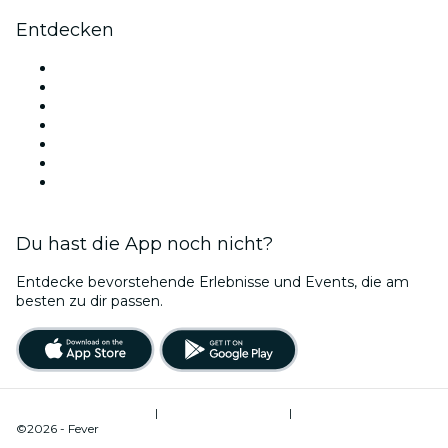
Entdecken
Veranstaltungsorte in Wien
Österreich
Heute
Morgen
Diese Woche
Dieses Wochenende
Valentinstag
Du hast die App noch nicht?
Entdecke bevorstehende Erlebnisse und Events, die am
besten zu dir passen.
Nutzungsbedingungen
|
Datenschutzrichtlinie
|
Cookie-Verwaltung
©2026 - Fever