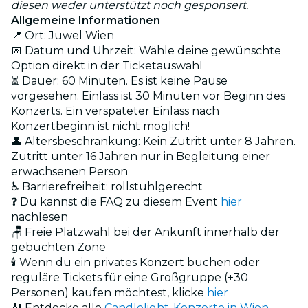
diesen weder unterstützt noch gesponsert.
Allgemeine Informationen
📍 Ort: Juwel Wien
📅 Datum und Uhrzeit: Wähle deine gewünschte
Option direkt in der Ticketauswahl
⏳ Dauer: 60 Minuten. Es ist keine Pause
vorgesehen. Einlass ist 30 Minuten vor Beginn des
Konzerts. Ein verspäteter Einlass nach
Konzertbeginn ist nicht möglich!
👤 Altersbeschränkung: Kein Zutritt unter 8 Jahren.
Zutritt unter 16 Jahren nur in Begleitung einer
erwachsenen Person
♿ Barrierefreiheit: rollstuhlgerecht
❓ Du kannst die FAQ zu diesem Event
hier
nachlesen
🪑 Freie Platzwahl bei der Ankunft innerhalb der
gebuchten Zone
🕯️ Wenn du ein privates Konzert buchen oder
reguläre Tickets für eine Großgruppe (+30
Personen) kaufen möchtest, klicke
hier
🎻 Entdecke alle
Candlelight-Konzerte in Wien