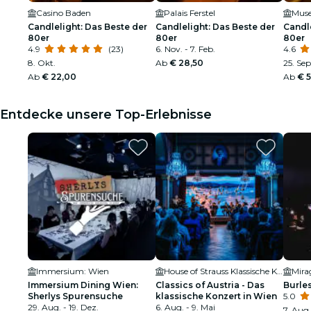
Casino Baden
Palais Ferstel
Muse
Candlelight: Das Beste der
Candlelight: Das Beste der
Candle
80er
80er
80er
4.9
(23)
6. Nov. - 7. Feb.
4.6
8. Okt.
Ab
€ 28,50
25. Sep.
Ab
€ 22,00
Ab
€ 
Entdecke unsere Top-Erlebnisse
Immersium: Wien
House of Strauss Klassische Konzerte & Museum
Immersium Dining Wien:
Classics of Austria - Das
Burle
Sherlys Spurensuche
klassische Konzert in Wien
5.0
29. Aug. - 19. Dez.
6. Aug. - 9. Mai
7. Aug.