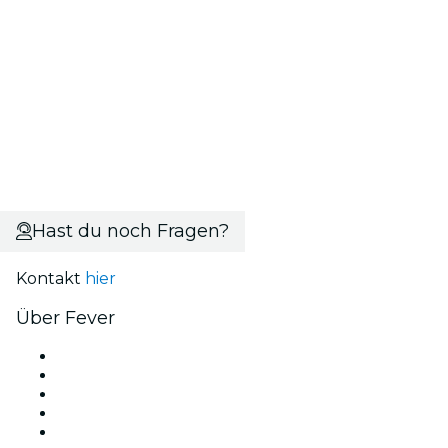
Hast du noch Fragen?
Kontakt
hier
Über Fever
Presse
Wir stellen ein!
Impressum
Geschenkgutscheine
Hilfe-Center