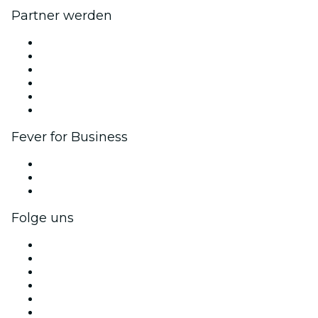
Partner werden
Fever Zone
Veröffentliche dein Event
Firmenevents & -vorteile
Partnerprogramm
Botschafter & Influencer-Programm
Markenpartnerschaften
Fever for Business
Privatveranstaltungen & Gruppentickets
Firmenvorteile
Firmengeschenkkarten und -gutscheine
Folge uns
Facebook
X (Twitter)
Instagram
TikTok
LinkedIn
YouTube