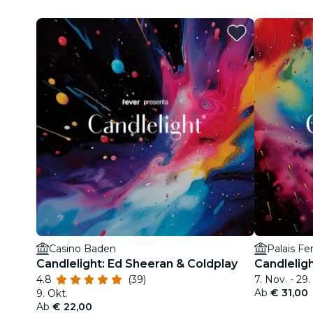
Casino Baden
Palais Fer
Candlelight: Ed Sheeran & Coldplay
Candlelig
4.8
(39)
7. Nov. - 29.
Ab
€ 31,00
9. Okt.
Ab
€ 22,00