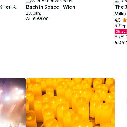
Wiener Konzerthaus
Lor
iller-KI
Bach in Space | Wien
The J
20. Jän.
Milli
Ab
€ 69,00
4.0
4. Sep.
Bis zu
Ab
€ 
€ 34,