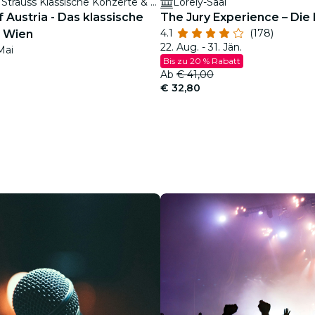
House of Strauss Klassische Konzerte & Museum
Lorely-Saal
f Austria - Das klassische
The Jury Experience – Die K
4.1
(178)
n Wien
22. Aug. - 31. Jän.
Mai
Bis zu 20 % Rabatt
Ab
€ 41,00
€ 32,80