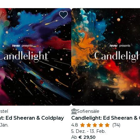
Restaurants
Kino
stel
Sofiensäle
ht: Ed Sheeran & Coldplay
Candlelight: Ed Sheeran &
 Jän.
4.8
(74)
5. Dez. - 13. Feb.
Ab
€ 29,50