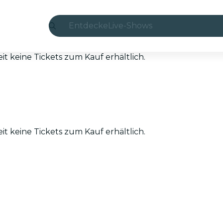
Entdecke
Live-Shows
Madrid
eit keine Tickets zum Kauf erhältlich.
Candlelight
London
Erlebnisse und Städte
eit keine Tickets zum Kauf erhältlich.
São Paulo
Seoul
Stadttouren
Konzerte