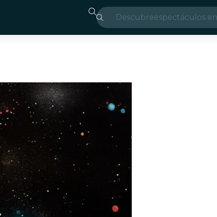
Descubre
espectáculos en
Madrid
candlelight
Londres
experiencias y 
São Paulo
exposiciones
Seúl
recorridos por l
conciertos