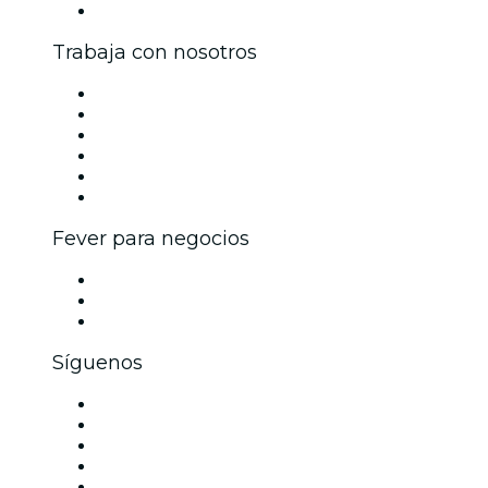
Centro de asistencia
Trabaja con nosotros
Gestiona tu evento
Publica tu evento
Eventos y beneficios para empresas
Programa de Afiliados
Programa de embajadores e influencers
Colaboraciones de marca
Fever para negocios
Eventos privados y boletos de grupo
Beneficios corporativos
Tarjetas y cupones de regalo corporativos
Síguenos
Facebook
X (Twitter)
Instagram
TikTok
LinkedIn