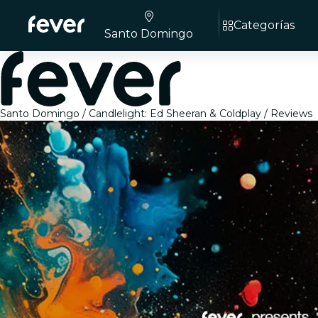
Categorías
Santo Domingo
Santo Domingo
Candlelight: Ed Sheeran & Coldplay
Reviews