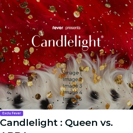
Image 1
Image 2
Image 3
Image 4
Image 5
Exclu Fever
Candlelight : Queen vs.