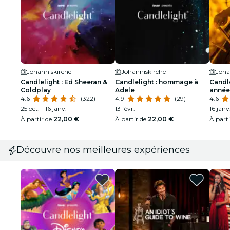
Johanniskirche
Johanniskirche
Joha
Candlelight : Ed Sheeran &
Candlelight : hommage à
Candle
Coldplay
Adele
année
4.6
(322)
4.9
(29)
4.6
25 oct. - 16 janv.
13 févr.
16 janv
À partir de
22,00 €
À partir de
22,00 €
À part
Découvre nos meilleures expériences