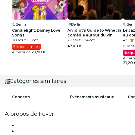
Berlin
Berlin
Berl
Candlelight: Disney Love
An Idiot’s Guide to Wine : la
Le Ja
Songs
comédie autour du vin
au cœ
30 août - 11 oct.
29 août - 24 oct.
Orléa
4.5
47,00 €
12 sept
Édition Limitée
À partir de
23,50 €
Jusqu'
À part
21,20 
Catégories similaires
Concerts
Événements musicaux
Con
À propos de Fever
Presse
Travailler chez Fever