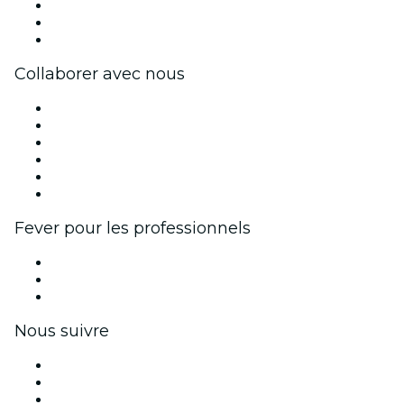
Impressum
Cartes-cadeaux
Centre d'aide
Collaborer avec nous
Fever Zone
Publiez votre événement
Événements d'entreprise et avantages
Programme d'affiliation
Programme d'ambassadeurs et d'influenceurs
Partenariats avec des marques
Fever pour les professionnels
Événements privés et billets de groupe
Avantages pour les entreprises
Coupons et cartes cadeaux pour les entreprises
Nous suivre
Facebook
X (Twitter)
Instagram