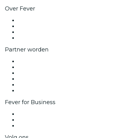
Over Fever
Pers
Kom bij ons werken
Cadeaubonnen
Helpcentrum
Partner worden
Beheer je evenement
Publiceer je evenement
Bedrijfsevenementen & -voordelen
Affiliate programma
Programma voor Ambassadeurs en Influencers
Samenwerkingen
Fever for Business
Privé-evenementen & tickets voor groepen
Bedrijfsvoordelen
Cadeaubonnen & vouchers voor bedrijven
Volg ons