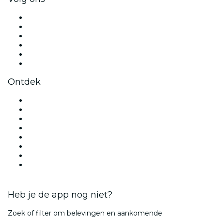
Facebook
X (Twitter)
Instagram
TikTok
LinkedIn
YouTube
Ontdek
Evenementenlocaties in Amsterdam
Nederland
Vandaag
Morgen
Deze week
Dit weekend
Valentijnsdag
Kerst
Heb je de app nog niet?
Zoek of filter om belevingen en aankomende