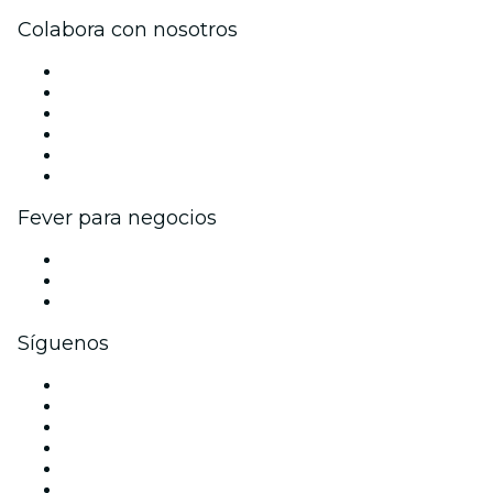
Colabora con nosotros
Gestiona tu evento
Publica tu evento
Eventos y beneficios para empresas
Programa de Afiliados
Programa de embajadores e influencers
Colaboraciones de marca
Fever para negocios
Eventos privados y entradas de grupo
Beneficios corporativos
Tarjetas y cupones de regalo corporativos
Síguenos
Facebook
X (Twitter)
Instagram
TikTok
LinkedIn
Youtube