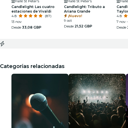
Hallé St Peter's
Hallé St Peter's
Hallé
Candlelight: Las cuatro
Candlelight: Tributo a
Candle
estaciones de Vivaldi
Ariana Grande
Taylor
4.8
(87)
¡Nuevo!
4.8
9 oct
13 nov
7 nov -
Desde
21,52 GBP
Desde
33,08 GBP
Desde
Categorías relacionadas