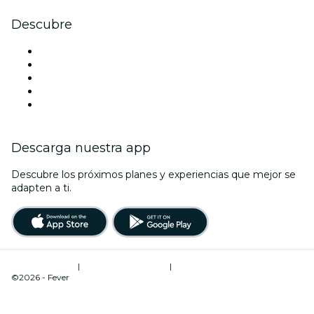
Descubre
Locales y espacios de eventos en Mánchester
Hoy
Mañana
Esta semana
Este fin de semana
Descarga nuestra app
Descubre los próximos planes y experiencias que mejor se
adapten a ti.
Términos de uso
|
Política de privacidad
|
Administrador de cookies
©2026 - Fever