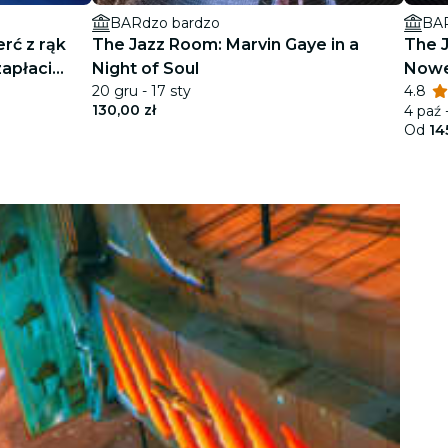
BARdzo bardzo
BAR
rć z rąk
The Jazz Room: Marvin Gaye in a
The 
zapłaci
Night of Soul
Nowe
20 gru - 17 sty
4.8
130,00 zł
4 paź 
Od
14