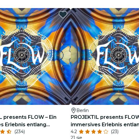
restauracje
kino
Berlin
 presents FLOW – Ein
PROJEKTIL presents FLOW
s Erlebnis entlang
immersives Erlebnis entla
(234)
4.2
(23)
 Moldau
Smetanas Moldau – Live-K
e
21 sie