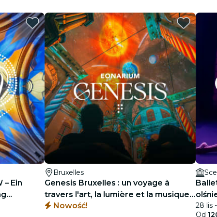
Bruxelles
Sce
 – Ein
Genesis Bruxelles : un voyage à
Balle
ng
travers l'art, la lumière et la musique -
olśn
Nowość!
28 lis 
onzerte
Liste d'attente
Od
12