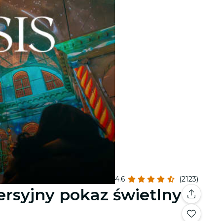
4.6
(2123)
rsyjny pokaz świetlny