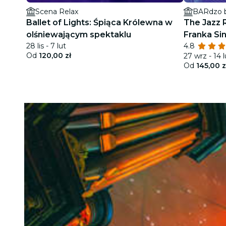
Scena Relax
BARdzo 
Ballet of Lights: Śpiąca Królewna w
The Jazz 
olśniewającym spektaklu
Franka Si
28 lis - 7 lut
4.8
Od
120,00 zł
27 wrz - 14 l
Od
145,00 z