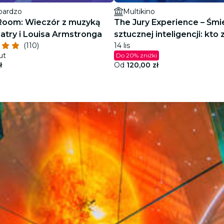
bardzo
Multikino
Room: Wieczór z muzyką
The Jury Experience – Śmie
natry i Louisa Armstronga
sztucznej inteligencji: kto 
(110)
14 lis
cenę?
ut
Do 20% zniżki
ł
Od
120,00 zł