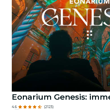
Eonarium Genesis: imme
4.6
(2123)