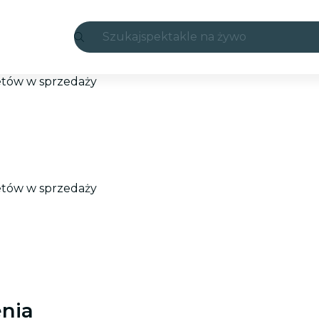
Szukaj
spektakle na żywo
Madryt
letów w sprzedaży
Candlelight
Londyn
wydarzenia i miasta
letów w sprzedaży
São Paulo
wystawy
Seul
wycieczki miejskie
nia
koncerty