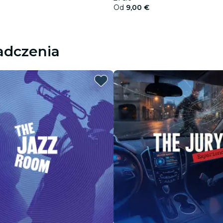
Od
9,00 €
adczenia