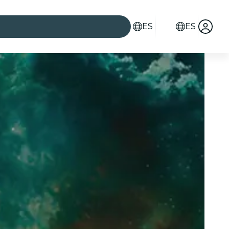
ES
ES