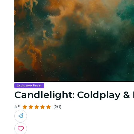
Exclusivo Fever
Candlelight: Coldplay 
4.9
(60)