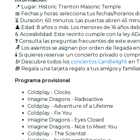
📍 Lugar: Historic Trenton Masonic Temple
📅 Fechas y horas: selecciona tus fechas/horarios 
⏳ Duración: 60 minutos. Las puertas abren 45 minu
👤 Edad: 8 años o más. Los menores de 16 años d
♿ Accesibilidad: Este recinto cumple con la ley AD
❓ Consulta las preguntas frecuentes de este eve
🪑 Los asientos se asignan por orden de llegada e
🕯️ Si quieres reservar un concierto privado o com
🎻 Descubre todos los
conciertos Candlelight
en T
🎁 Regala una tarjeta regalo a tus amigos y familia
Programa provisional
Coldplay - Clocks
Imagine Dragons - Radioactive
Coldplay - Adventure of a Lifetime
Coldplay - Fix You
Imagine Dragons - Eyes Closed
Imagine Dragons - Nice to Meet You
Coldplay - The Scientist