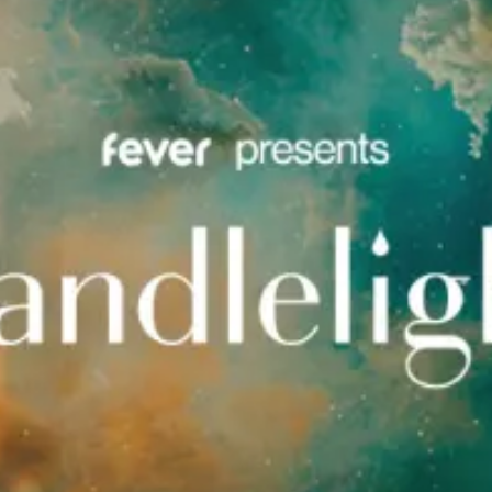
restaurantes
cine