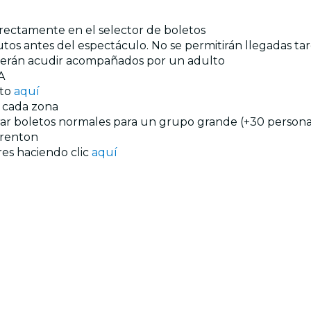
directamente en el selector de boletos
tos antes del espectáculo. No se permitirán llegadas tar
eberán acudir acompañados por un adulto
A
nto
aquí
n cada zona
prar boletos normales para un grupo grande (+30 personas
renton
res haciendo clic
aquí