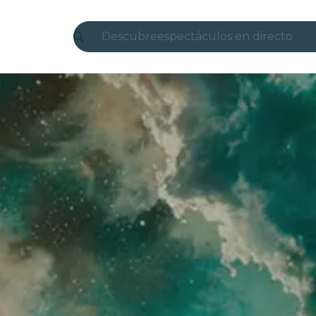
Descubre
espectáculos en directo
Madrid
candlelight
Londres
experiencias y ciudades
São Paulo
exposiciones
Seúl
recorridos por la ciudad
conciertos