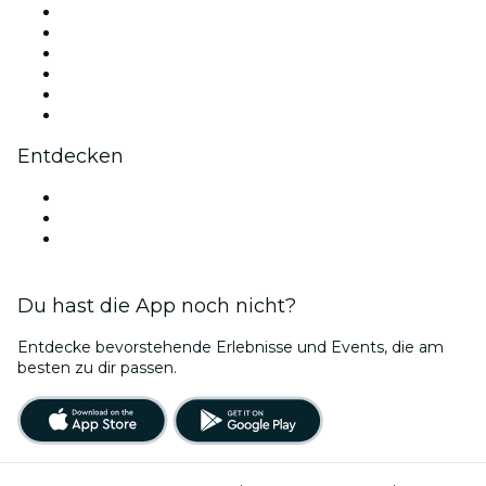
Facebook
X (Twitter)
Instagram
TikTok
LinkedIn
YouTube
Entdecken
Veranstaltungsorte in Paderborn
Deutschland
Bubble Planet Köln
Du hast die App noch nicht?
Entdecke bevorstehende Erlebnisse und Events, die am
besten zu dir passen.