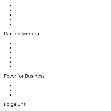
Presse
Wir stellen ein!
Impressum
Geschenkgutscheine
Hilfe-Center
Partner werden
Fever Zone
Veröffentliche dein Event
Firmenevents & -vorteile
Affiliate-Programm
Botschafter & Influencer-Programm
Markenpartnerschaften
Fever for Business
Privatveranstaltungen & Gruppentickets
Firmenvorteile
Firmengeschenkkarten und -gutscheine
Folge uns