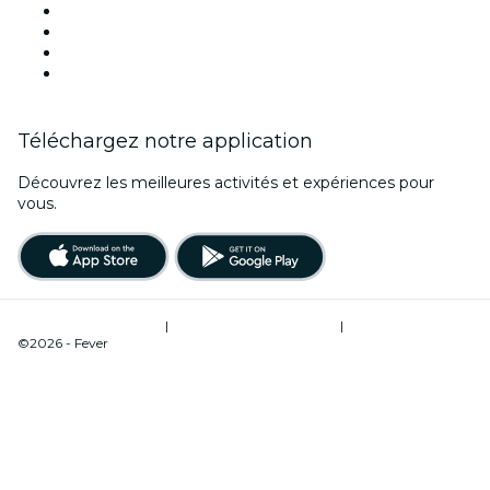
Saint Valentin
Noël
Fête des mères
Nouvel An
Téléchargez notre application
Découvrez les meilleures activités et expériences pour
vous.
Conditions d’utilisation
|
Politique de confidentialité
|
Gestion des cookies
©2026 - Fever