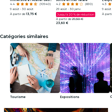
Lumières
4.4
(10940)
4.2
(690)
4.3
9 août - 30 août
29 août - 30 janv.
9 août 
À partir de
13,75 €
À part
Jusqu'à 20 % de réduction
À partir de
29,50 €
23,60 €
Catégories similaires
C
Tourisme
Expositions