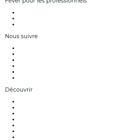
Fever pour les professionnels
Événements privés et billets de groupe
Avantages pour les entreprises
Coupons et cartes cadeaux pour les entreprises
Nous suivre
Facebook
X (Twitter)
Instagram
TikTok
LinkedIn
Youtube
Découvrir
Lieux d'événements à Paris
France
Aujourd'hui
Demain
Cette semaine
Ce week-end
Halloween