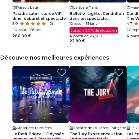
Paradis Latin
La Scala Paris
Mais
Paradis Latin : soirée VIP
Ballet of Lights : Cendrillon
Candl
dîner cabaret et spectacle
dans un spectacle
The 
5.0
(2)
étincelant
12 sept. - 31 janv.
4.7
20 août - 28 oct.
20 sept
Jusqu'à 20 % de réduction
280,00 €
À partir de
28,50 €
À part
22,80 €
Découvre nos meilleures expériences
Atelier des Lumières
Théâtre de l’Alliance Française
La Gr
Le Petit Prince, L’Odyssée
The Jury Experience – Une
La Lég
immersive à l’Atelier des
sortie en mer fatale
L’expo