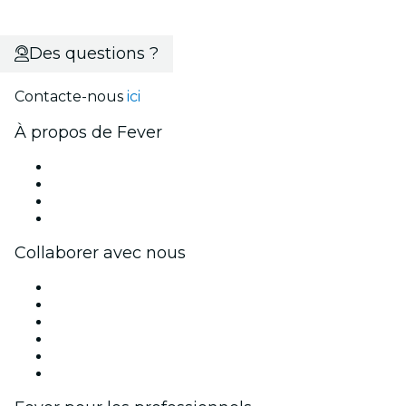
Des questions ?
Contacte-nous
ici
À propos de Fever
Presse
Travailler chez Fever
Cartes-cadeaux
Centre d'aide
Collaborer avec nous
Fever Zone
Publiez votre événement
Événements d'entreprise et avantages
Programme d'affiliation
Programme d'ambassadeurs et d'influenceurs
Partenariats avec des marques