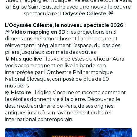
vidéo mapping et musique live est de retour à Paris,
à l'Église Saint-Eustache avec une nouvelle œuvre
spectaculaire :
l’Odyssée Céleste
. 🌟
L’Odyssée Céleste, le nouveau spectacle 2026 :
🎆
Vidéo mapping en 3D :
les projections en 3
dimensions métamorphosent l’architecture et
réinventent intégralement l’espace, du bas des
piliers jusqu’aux sommets des voûtes.
🎻
Musique live :
les voix célestes du chœur Aura
Vocis accompagnent en live la bande-son
interprétée par l'Orchestre Philharmonique
National Slovaque, composé de plus de 50
musiciens.
📖
Histoire :
l’église s’incarne et raconte comment
les étoiles donnent vie à la pierre. Découvrez le
destin extraordinaire de Paris, de ses origines
antiques jusqu’à son rayonnement culturel
international contemporain.